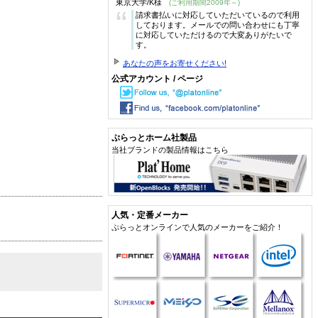
東京大学/K様
(ご利用期間2009年～)
“
請求書払いに対応していただいているので利用
しております。メールでの問い合わせにも丁寧
に対応していただけるので大変ありがたいで
す。
あなたの声をお寄せください!
公式アカウント / ページ
ぷらっとホーム社製品
当社ブランドの製品情報はこちら
人気・定番メーカー
ぷらっとオンラインで人気のメーカーをご紹介！