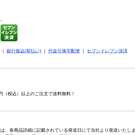
す。
｜
銀行振込(前払い)
｜
代金引換宅配便
｜
セブンイレブン決済
00円（税込）以上のご注文で送料無料！
ては、各商品詳細に記載されている発送日にて当社より発送いたし