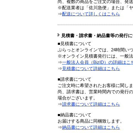
尚、複数の商品をご注文の場合、発
※配送業者は「佐川急便」または「
⇒
配送について詳しくはこちら
見積書・請求書・納品書等の発行に
■見積書について
ぷらっとオンラインでは、24時間い
※オンライン見積書発行には、一般法人
⇒
一般法人会員（BizID）の詳細はこ
⇒
見積書について詳細はこちら
■請求書について
ご注文時に希望されたお客様に関し
尚、請求書は、営業時間内での発行
場合がございます。
⇒
請求書について詳細はこちら
■納品書について
お届けする商品に同梱致します。
⇒
納品書について詳細はこちら