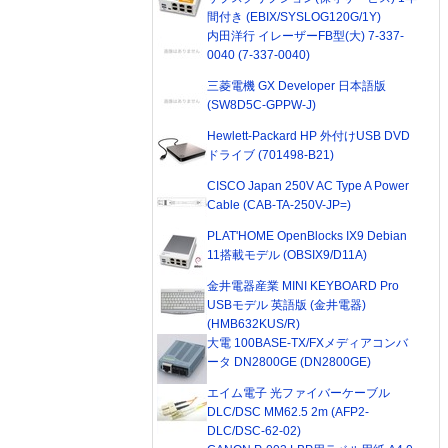
間付き (EBIX/SYSLOG120G/1Y)
内田洋行 イレーザーFB型(大) 7-337-
0040 (7-337-0040)
三菱電機 GX Developer 日本語版
(SW8D5C-GPPW-J)
Hewlett-Packard HP 外付けUSB DVD
ドライブ (701498-B21)
CISCO Japan 250V AC Type A Power
Cable (CAB-TA-250V-JP=)
PLAT'HOME OpenBlocks IX9 Debian
11搭載モデル (OBSIX9/D11A)
金井電器産業 MINI KEYBOARD Pro
USBモデル 英語版 (金井電器)
(HMB632KUS/R)
大電 100BASE-TX/FXメディアコンバ
ータ DN2800GE (DN2800GE)
エイム電子 光ファイバーケーブル
DLC/DSC MM62.5 2m (AFP2-
DLC/DSC-62-02)