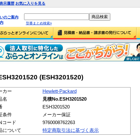
表示履歴
お気に入りを見る
払いのご案内
内
型番まとめ検索»
ESH3201520 (ESH3201520)
ーカー
Hewlett-Packard
品名
見積No.ESH3201520
番
ESH3201520
証条件
メーカー保証
ANコード
9760008762263
品について
特定商取引法に基づく表示