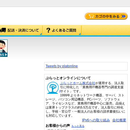
Tweets by platonline
ぷらっとオンラインについて
ぷらっとホーム株式会社
が運用する、法人取
引に特化した「業務用IT機器専門の調達支援
サイト」です。
1999年よりネットワーク機器、サーバ、スト
レージ、パソコン周辺機器、PCパーツ、ソフトウェ
ア、ライセンスなど、業務用IT機器中心に販売。品揃え
は業界トップクラスの約5.5万点です。法人取引に特化
し、学校・官公庁・一般法人のお客様の請求書後払いに
も対応しています。
IPv6への取り組み
会社概要
お客様からの声
もっと見る