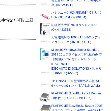
富士通 POS-Cサーマルロール紙(高保
存) (0722410-P)
パナソニック 感熱記録紙B4(6本入り)
UG-0001B4 (UG-0001B4)
の事情なく8日以上経
応研 販売大臣 NX スタンドアロン
(OKN-423533)
大電 環境対応 1000BASE-T/X メディ
アコンバータ (DN1800SG2E)
Microsoft Windows Server Standard
2019 16コアライセンス 64bitWin対応
日本語版 5CAL付 DVDパッケージ
(P73-07691)
IDEC AUTO-ID SOLUTIONS バッテリ
ー BP-007 (BP-007)
TP-Link AX1800 壁面埋め込み型 Wi-Fi
6アクセスポイント (EAP615-WALL)
PLAT'HOME OpenBlocks IX9 Debian
10搭載モデル (OBSIX9/D10A)
PLAT'HOME EasyBlocks Syslog 120G
サブスクリプション(保守サービス) 1年