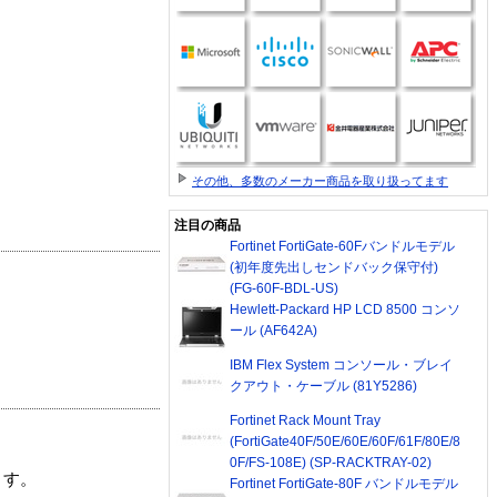
その他、多数のメーカー商品を取り扱ってます
注目の商品
Fortinet FortiGate-60Fバンドルモデル
(初年度先出しセンドバック保守付)
(FG-60F-BDL-US)
Hewlett-Packard HP LCD 8500 コンソ
ール (AF642A)
IBM Flex System コンソール・ブレイ
クアウト・ケーブル (81Y5286)
Fortinet Rack Mount Tray
(FortiGate40F/50E/60E/60F/61F/80E/8
0F/FS-108E) (SP-RACKTRAY-02)
ます。
Fortinet FortiGate-80F バンドルモデル