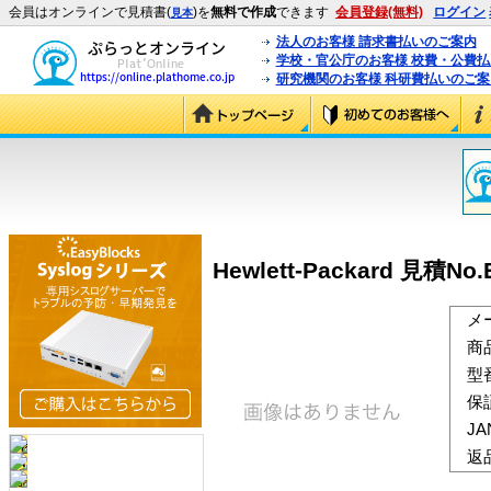
会員はオンラインで見積書(
)を
無料で作成
できます
会員登録(無料)
ログイン
見本
法人のお客様 請求書払いのご案内
学校・官公庁のお客様 校費・公費
研究機関のお客様 科研費払いのご案
Hewlett-Packard 見積No.
メ
商
型
保
J
返