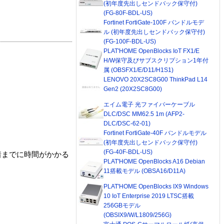
(初年度先出しセンドバック保守付)
(FG-80F-BDL-US)
Fortinet FortiGate-100F バンドルモデ
ル (初年度先出しセンドバック保守付)
(FG-100F-BDL-US)
PLAT'HOME OpenBlocks IoT FX1/E
H/W保守及びサブスクリプション1年付
属 (OBSFX1/E/D11/H1S1)
LENOVO 20X2SC8G00 ThinkPad L14
Gen2 (20X2SC8G00)
エイム電子 光ファイバーケーブル
DLC/DSC MM62.5 1m (AFP2-
DLC/DSC-62-01)
Fortinet FortiGate-40F バンドルモデル
(初年度先出しセンドバック保守付)
(FG-40F-BDL-US)
着までに時間がかかる
PLAT'HOME OpenBlocks A16 Debian
11搭載モデル (OBSA16/D11A)
PLAT'HOME OpenBlocks IX9 Windows
10 IoT Enterprise 2019 LTSC搭載
256GBモデル
(OBSIX9/W/L1809/256G)