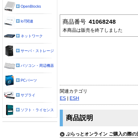
OpenBlocks
商品番号
41068248
IoT関連
本商品は販売を終了しました
ネットワーク
サーバ・ストレージ
パソコン・周辺機器
PCパーツ
関連カテゴリ
サプライ
ES
|
ESH
ソフト・ライセンス
商品説明
ぷらっとオンライン ご購入の際の