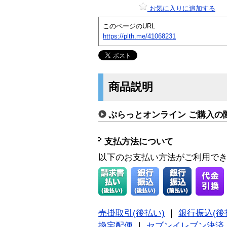
お気に入りに追加する
このページのURL
https://plth.me/41068231
商品説明
ぷらっとオンライン ご購入の
支払方法について
以下のお支払い方法がご利用で
売掛取引(後払い)
｜
銀行振込(後
換宅配便
｜
セブンイレブン決済