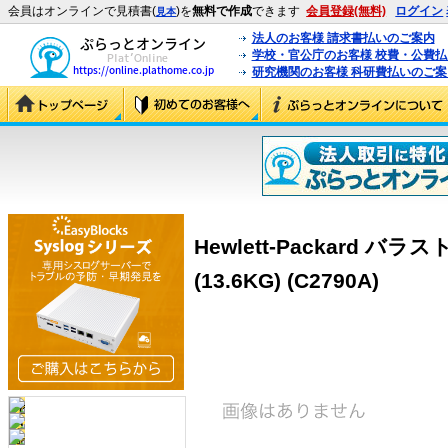
会員はオンラインで見積書(
)を
無料で作成
できます
会員登録(無料)
ログイン
見本
法人のお客様 請求書払いのご案内
学校・官公庁のお客様 校費・公費
研究機関のお客様 科研費払いのご案
Hewlett-Packard 
(13.6KG) (C2790A)