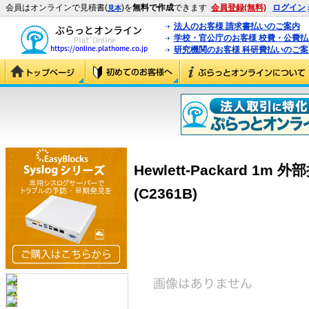
会員はオンラインで見積書(
)を
無料で作成
できます
会員登録(無料)
ログイン
見本
法人のお客様 請求書払いのご案内
学校・官公庁のお客様 校費・公費
研究機関のお客様 科研費払いのご案
Hewlett-Packard 1m
(C2361B)