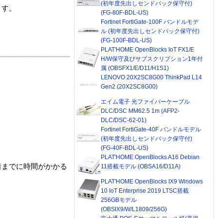
(初年度先出しセンドバック保守付)
ます。
(FG-80F-BDL-US)
Fortinet FortiGate-100F バンドルモデ
ル (初年度先出しセンドバック保守付)
(FG-100F-BDL-US)
PLAT'HOME OpenBlocks IoT FX1/E
H/W保守及びサブスクリプション1年付
属 (OBSFX1/E/D11/H1S1)
LENOVO 20X2SC8G00 ThinkPad L14
Gen2 (20X2SC8G00)
エイム電子 光ファイバーケーブル
DLC/DSC MM62.5 1m (AFP2-
DLC/DSC-62-01)
Fortinet FortiGate-40F バンドルモデル
(初年度先出しセンドバック保守付)
(FG-40F-BDL-US)
PLAT'HOME OpenBlocks A16 Debian
着までに時間がかかる
11搭載モデル (OBSA16/D11A)
PLAT'HOME OpenBlocks IX9 Windows
10 IoT Enterprise 2019 LTSC搭載
256GBモデル
(OBSIX9/W/L1809/256G)