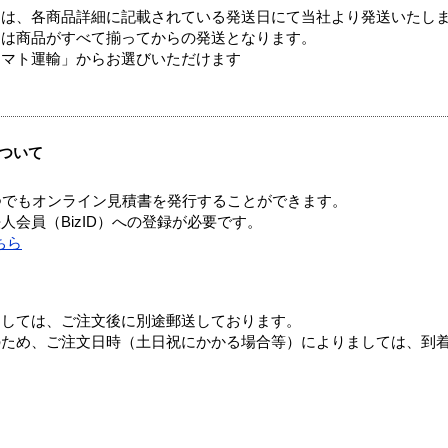
ては、各商品詳細に記載されている発送日にて当社より発送いたし
送は商品がすべて揃ってからの発送となります。
ヤマト運輸」からお選びいただけます
ついて
つでもオンライン見積書を発行することができます。
会員（BizID）への登録が必要です。
ちら
ましては、ご注文後に別途郵送しております。
のため、ご注文日時（土日祝にかかる場合等）によりましては、到