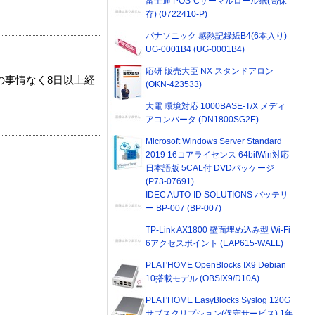
富士通 POS-Cサーマルロール紙(高保
存) (0722410-P)
パナソニック 感熱記録紙B4(6本入り)
UG-0001B4 (UG-0001B4)
応研 販売大臣 NX スタンドアロン
の事情なく8日以上経
(OKN-423533)
大電 環境対応 1000BASE-T/X メディ
アコンバータ (DN1800SG2E)
Microsoft Windows Server Standard
2019 16コアライセンス 64bitWin対応
日本語版 5CAL付 DVDパッケージ
(P73-07691)
IDEC AUTO-ID SOLUTIONS バッテリ
ー BP-007 (BP-007)
TP-Link AX1800 壁面埋め込み型 Wi-Fi
6アクセスポイント (EAP615-WALL)
PLAT'HOME OpenBlocks IX9 Debian
10搭載モデル (OBSIX9/D10A)
PLAT'HOME EasyBlocks Syslog 120G
サブスクリプション(保守サービス) 1年