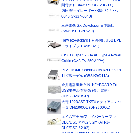
間付き (EBIX/SYSLOG120G/1Y)
内田洋行 イレーザーFB型(大) 7-337-
0040 (7-337-0040)
三菱電機 GX Developer 日本語版
(SW8D5C-GPPW-J)
Hewlett-Packard HP 外付けUSB DVD
ドライブ (701498-B21)
CISCO Japan 250V AC Type A Power
Cable (CAB-TA-250V-JP=)
PLAT'HOME OpenBlocks IX9 Debian
11搭載モデル (OBSIX9/D11A)
金井電器産業 MINI KEYBOARD Pro
USBモデル 英語版 (金井電器)
(HMB632KUS/R)
大電 100BASE-TX/FXメディアコンバ
ータ DN2800GE (DN2800GE)
エイム電子 光ファイバーケーブル
DLC/DSC MM62.5 2m (AFP2-
DLC/DSC-62-02)