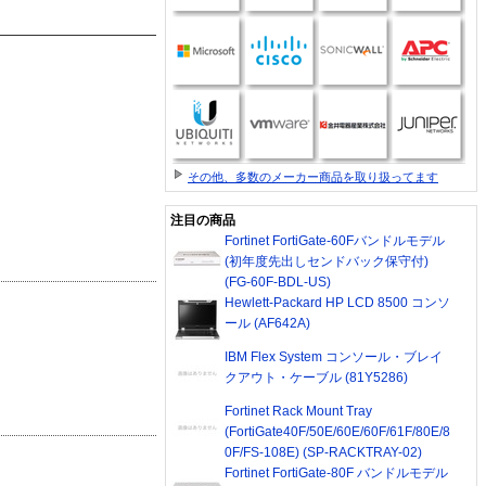
その他、多数のメーカー商品を取り扱ってます
注目の商品
Fortinet FortiGate-60Fバンドルモデル
(初年度先出しセンドバック保守付)
(FG-60F-BDL-US)
Hewlett-Packard HP LCD 8500 コンソ
ール (AF642A)
IBM Flex System コンソール・ブレイ
クアウト・ケーブル (81Y5286)
Fortinet Rack Mount Tray
(FortiGate40F/50E/60E/60F/61F/80E/8
0F/FS-108E) (SP-RACKTRAY-02)
Fortinet FortiGate-80F バンドルモデル