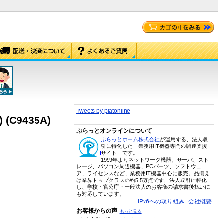
Tweets by platonline
(C9435A)
ぷらっとオンラインについて
ぷらっとホーム株式会社
が運用する、法人取
引に特化した「業務用IT機器専門の調達支援
サイト」です。
1999年よりネットワーク機器、サーバ、スト
レージ、パソコン周辺機器、PCパーツ、ソフトウェ
ア、ライセンスなど、業務用IT機器中心に販売。品揃え
は業界トップクラスの約5.5万点です。法人取引に特化
し、学校・官公庁・一般法人のお客様の請求書後払いに
も対応しています。
IPv6への取り組み
会社概要
お客様からの声
もっと見る