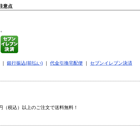
注意点
す。
｜
銀行振込(前払い)
｜
代金引換宅配便
｜
セブンイレブン決済
00円（税込）以上のご注文で送料無料！