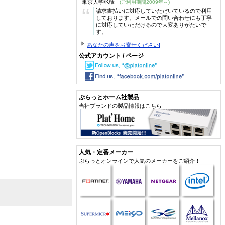
東京大学/K様
(ご利用期間2009年～)
“
請求書払いに対応していただいているので利用
しております。メールでの問い合わせにも丁寧
に対応していただけるので大変ありがたいで
す。
あなたの声をお寄せください!
公式アカウント / ページ
ぷらっとホーム社製品
当社ブランドの製品情報はこちら
人気・定番メーカー
ぷらっとオンラインで人気のメーカーをご紹介！