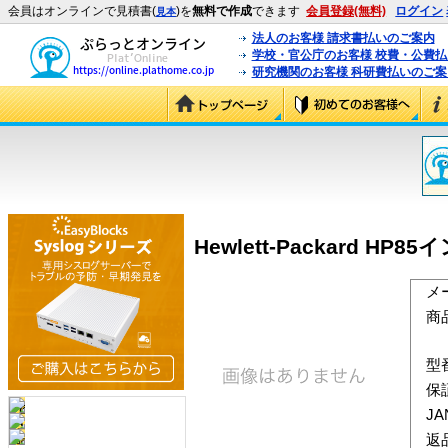
会員はオンラインで見積書(
)を
無料で作成
できます
会員登録(無料)
ログイン
見本
法人のお客様 請求書払いのご案内
学校・官公庁のお客様 校費・公費
研究機関のお客様 科研費払いのご案
Hewlett-Packard HP
メ
商
型
保
J
返