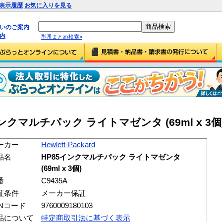
表示履歴
お気に入りを見る
払いのご案内
内
型番まとめ検索»
85インクマルチパック ライトマゼンタ (69ml x 3個) 
ーカー
Hewlett-Packard
品名
HP85インクマルチパック ライトマゼンタ
(69ml x 3個)
番
C9435A
証条件
メーカー保証
ANコード
9760009180103
品について
特定商取引法に基づく表示