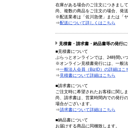
在庫がある場合のご注文につきまし
尚、複数の商品をご注文の場合、発
※配送業者は「佐川急便」または「
⇒
配送について詳しくはこちら
見積書・請求書・納品書等の発行に
■見積書について
ぷらっとオンラインでは、24時間い
※オンライン見積書発行には、一般法人
⇒
一般法人会員（BizID）の詳細はこ
⇒
見積書について詳細はこちら
■請求書について
ご注文時に希望されたお客様に関し
尚、請求書は、営業時間内での発行
場合がございます。
⇒
請求書について詳細はこちら
■納品書について
お届けする商品に同梱致します。