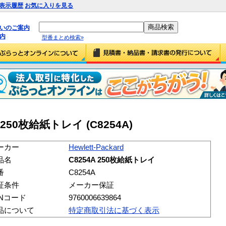
表示履歴
お気に入りを見る
払いのご案内
内
型番まとめ検索»
4A 250枚給紙トレイ (C8254A)
ーカー
Hewlett-Packard
品名
C8254A 250枚給紙トレイ
番
C8254A
証条件
メーカー保証
ANコード
9760006639864
品について
特定商取引法に基づく表示