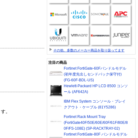
その他、多数のメーカー商品を取り扱ってます
注目の商品
Fortinet FortiGate-60Fバンドルモデル
(初年度先出しセンドバック保守付)
(FG-60F-BDL-US)
Hewlett-Packard HP LCD 8500 コンソ
ール (AF642A)
IBM Flex System コンソール・ブレイ
クアウト・ケーブル (81Y5286)
ます。
Fortinet Rack Mount Tray
(FortiGate40F/50E/60E/60F/61F/80E/8
0F/FS-108E) (SP-RACKTRAY-02)
Fortinet FortiGate-80F バンドルモデル