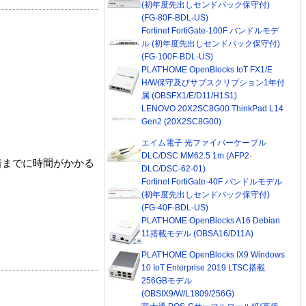
(初年度先出しセンドバック保守付)
(FG-80F-BDL-US)
Fortinet FortiGate-100F バンドルモデ
ル (初年度先出しセンドバック保守付)
(FG-100F-BDL-US)
PLAT'HOME OpenBlocks IoT FX1/E
H/W保守及びサブスクリプション1年付
属 (OBSFX1/E/D11/H1S1)
LENOVO 20X2SC8G00 ThinkPad L14
Gen2 (20X2SC8G00)
エイム電子 光ファイバーケーブル
DLC/DSC MM62.5 1m (AFP2-
着までに時間がかかる
DLC/DSC-62-01)
Fortinet FortiGate-40F バンドルモデル
(初年度先出しセンドバック保守付)
(FG-40F-BDL-US)
PLAT'HOME OpenBlocks A16 Debian
11搭載モデル (OBSA16/D11A)
PLAT'HOME OpenBlocks IX9 Windows
10 IoT Enterprise 2019 LTSC搭載
256GBモデル
(OBSIX9/W/L1809/256G)