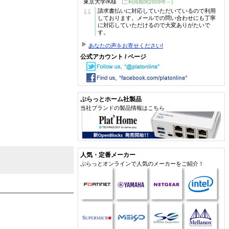
東京大学/K様
(ご利用期間2009年～)
“
請求書払いに対応していただいているので利用
しております。メールでの問い合わせにも丁寧
に対応していただけるので大変ありがたいで
す。
あなたの声をお寄せください!
公式アカウント / ページ
ぷらっとホーム社製品
当社ブランドの製品情報はこちら
人気・定番メーカー
ぷらっとオンラインで人気のメーカーをご紹介！