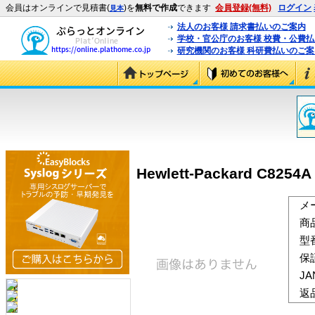
会員はオンラインで見積書(
)を
無料で作成
できます
会員登録(無料)
ログイン
見本
法人のお客様 請求書払いのご案内
学校・官公庁のお客様 校費・公費
研究機関のお客様 科研費払いのご案
Hewlett-Packard C825
メ
商
型
保
J
返