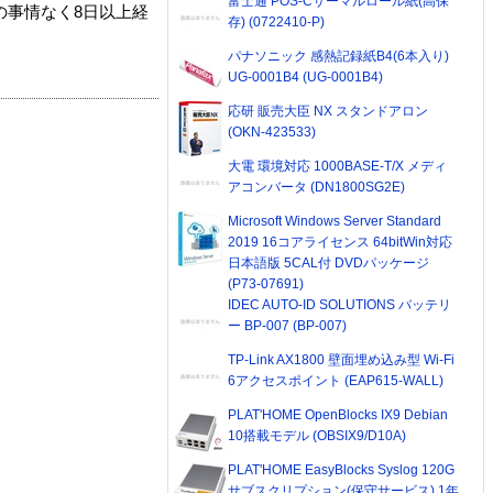
富士通 POS-Cサーマルロール紙(高保
の事情なく8日以上経
存) (0722410-P)
パナソニック 感熱記録紙B4(6本入り)
UG-0001B4 (UG-0001B4)
応研 販売大臣 NX スタンドアロン
(OKN-423533)
大電 環境対応 1000BASE-T/X メディ
アコンバータ (DN1800SG2E)
Microsoft Windows Server Standard
2019 16コアライセンス 64bitWin対応
日本語版 5CAL付 DVDパッケージ
(P73-07691)
IDEC AUTO-ID SOLUTIONS バッテリ
ー BP-007 (BP-007)
TP-Link AX1800 壁面埋め込み型 Wi-Fi
6アクセスポイント (EAP615-WALL)
PLAT'HOME OpenBlocks IX9 Debian
10搭載モデル (OBSIX9/D10A)
PLAT'HOME EasyBlocks Syslog 120G
サブスクリプション(保守サービス) 1年