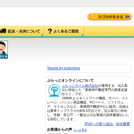
Tweets by platonline
ぷらっとオンラインについて
ぷらっとホーム株式会社
が運用する、法人取
引に特化した「業務用IT機器専門の調達支援
サイト」です。
1999年よりネットワーク機器、サーバ、スト
レージ、パソコン周辺機器、PCパーツ、ソフトウェ
ア、ライセンスなど、業務用IT機器中心に販売。品揃え
は業界トップクラスの約5.5万点です。法人取引に特化
し、学校・官公庁・一般法人のお客様の請求書後払いに
も対応しています。
IPv6への取り組み
会社概要
お客様からの声
もっと見る