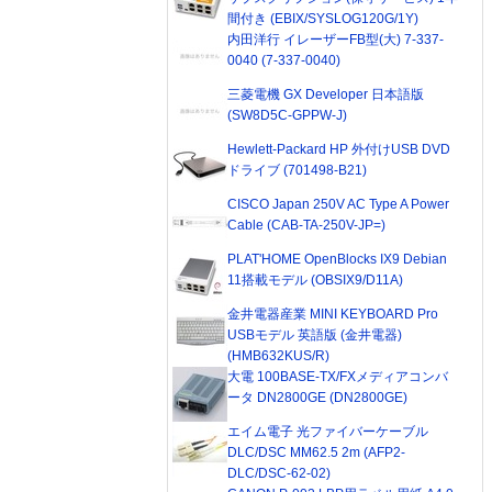
間付き (EBIX/SYSLOG120G/1Y)
内田洋行 イレーザーFB型(大) 7-337-
0040 (7-337-0040)
三菱電機 GX Developer 日本語版
(SW8D5C-GPPW-J)
Hewlett-Packard HP 外付けUSB DVD
ドライブ (701498-B21)
CISCO Japan 250V AC Type A Power
Cable (CAB-TA-250V-JP=)
PLAT'HOME OpenBlocks IX9 Debian
11搭載モデル (OBSIX9/D11A)
金井電器産業 MINI KEYBOARD Pro
USBモデル 英語版 (金井電器)
(HMB632KUS/R)
大電 100BASE-TX/FXメディアコンバ
ータ DN2800GE (DN2800GE)
エイム電子 光ファイバーケーブル
DLC/DSC MM62.5 2m (AFP2-
DLC/DSC-62-02)