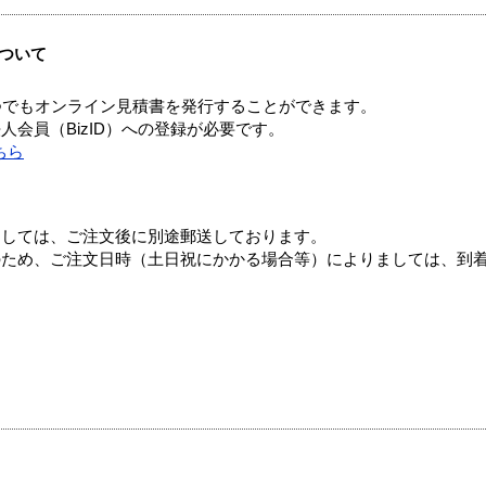
ついて
つでもオンライン見積書を発行することができます。
会員（BizID）への登録が必要です。
ちら
ましては、ご注文後に別途郵送しております。
のため、ご注文日時（土日祝にかかる場合等）によりましては、到