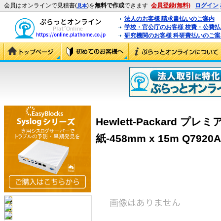
会員はオンラインで見積書(
)を
無料で作成
できます
会員登録(無料)
ログイン
見本
法人のお客様 請求書払いのご案内
学校・官公庁のお客様 校費・公費
研究機関のお客様 科研費払いのご案
Hewlett-Packard 
紙-458mm x 15m Q7920A