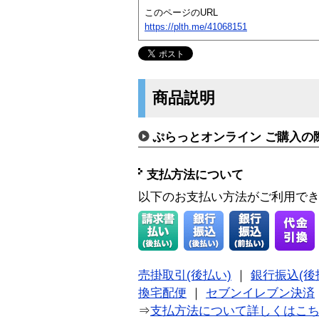
このページのURL
https://plth.me/41068151
商品説明
ぷらっとオンライン ご購入の
支払方法について
以下のお支払い方法がご利用で
売掛取引(後払い)
｜
銀行振込(後
換宅配便
｜
セブンイレブン決済
⇒
支払方法について詳しくはこ