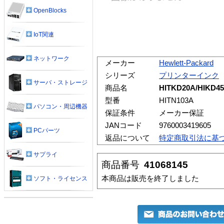
OpenBlocks
IoT関連
ネットワーク
メーカー
Hewlett-Packard
シリーズ
プリンターインク
サーバ・ストレージ
商品名
HITKD20A/HIK
型番
HITN103A
パソコン・周辺機器
保証条件
メーカー保証
JANコード
9760003419605
PCパーツ
返品について
特定商取引法に基
サプライ
商品番号
41068145
本商品は販売を終了しました
ソフト・ライセンス