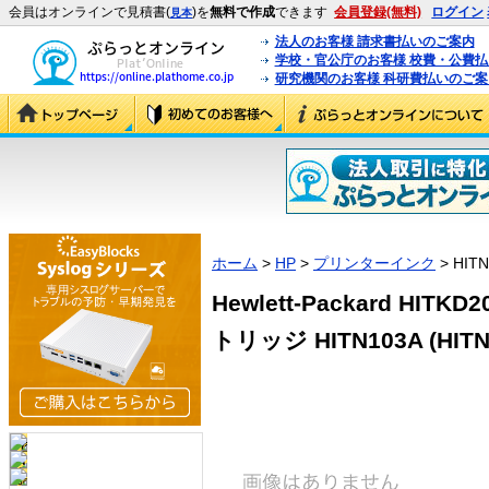
会員はオンラインで見積書(
)を
無料で作成
できます
会員登録(無料)
ログイン
見本
法人のお客様 請求書払いのご案内
学校・官公庁のお客様 校費・公費
研究機関のお客様 科研費払いのご案
ホーム
>
HP
>
プリンターインク
> HIT
Hewlett-Packard HIT
トリッジ HITN103A (HITN