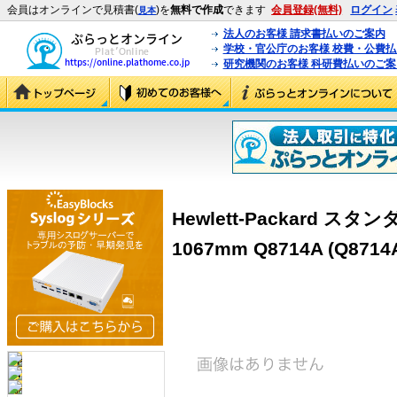
会員はオンラインで見積書(
)を
無料で作成
できます
会員登録(無料)
ログイン
見本
法人のお客様 請求書払いのご案内
学校・官公庁のお客様 校費・公費
研究機関のお客様 科研費払いのご案
Hewlett-Packard
1067mm Q8714A (Q8714