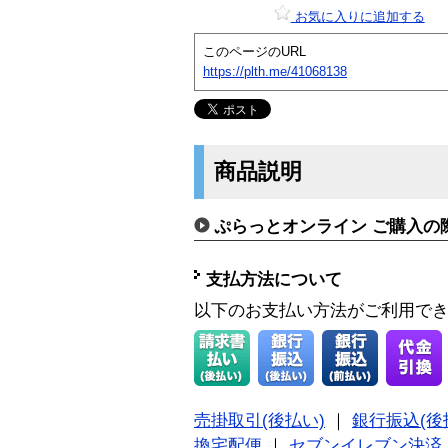
お気に入りに追加する
このページのURL
https://plth.me/41068138
商品説明
ぷらっとオンライン ご購入の
支払方法について
以下のお支払い方法がご利用で
売掛取引(後払い)
｜
銀行振込(後
換宅配便
｜
セブンイレブン決済