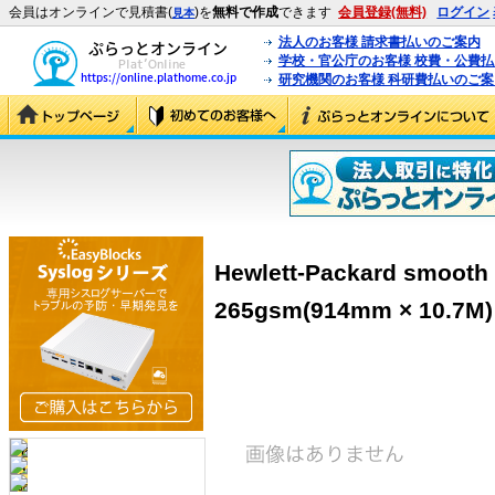
会員はオンラインで見積書(
)を
無料で作成
できます
会員登録(無料)
ログイン
見本
法人のお客様 請求書払いのご案内
学校・官公庁のお客様 校費・公費
研究機関のお客様 科研費払いのご案
Hewlett-Packard smooth 
265gsm(914mm × 10.7M)