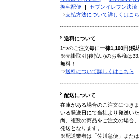
換宅配便
｜
セブンイレブン決済
⇒
支払方法について詳しくはこ
送料について
1つのご注文毎に
一律1,100円(税
※売掛取引(後払い)のお客様は33
無料！
⇒
送料について詳しくはこちら
配送について
在庫がある場合のご注文につき
いる発送日にて当社より発送い
尚、複数の商品をご注文の場合
発送となります。
※配送業者は「佐川急便」また