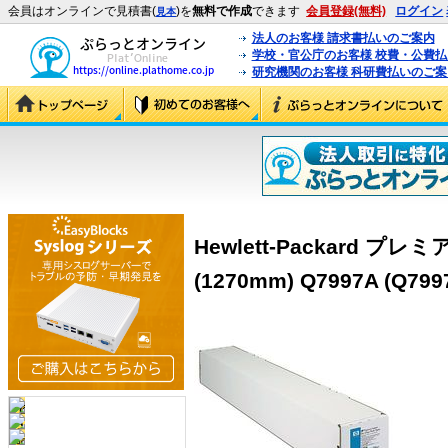
会員はオンラインで見積書(
)を
無料で作成
できます
会員登録(無料)
ログイン
見本
法人のお客様 請求書払いのご案内
学校・官公庁のお客様 校費・公費
研究機関のお客様 科研費払いのご案
Hewlett-Packard 
(1270mm) Q7997A (Q799