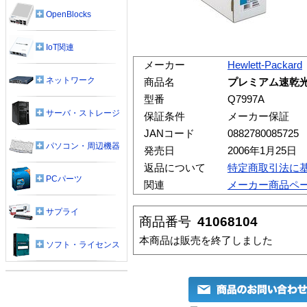
OpenBlocks
IoT関連
メーカー
Hewlett-Packard
ネットワーク
商品名
プレミアム速乾光沢フ
型番
Q7997A
サーバ・ストレージ
保証条件
メーカー保証
JANコード
0882780085725
パソコン・周辺機器
発売日
2006年1月25日
返品について
特定商取引法に
PCパーツ
関連
メーカー商品ペ
サプライ
商品番号
41068104
本商品は販売を終了しました
ソフト・ライセンス