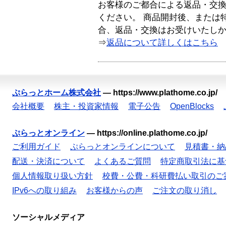
お客様のご都合による返品・交
ください。 商品開封後、または
合、返品・交換はお受けいたし
⇒
返品について詳しくはこちら
ぷらっとホーム株式会社
—
https://www.plathome.co.jp/
会社概要
株主・投資家情報
電子公告
OpenBlocks
ぷらっとオンライン
—
https://online.plathome.co.jp/
ご利用ガイド
ぷらっとオンラインについて
見積書・納
配送・決済について
よくあるご質問
特定商取引法に基
個人情報取り扱い方針
校費・公費・科研費払い取引のご
IPv6への取り組み
お客様からの声
ご注文の取り消し
ソーシャルメディア