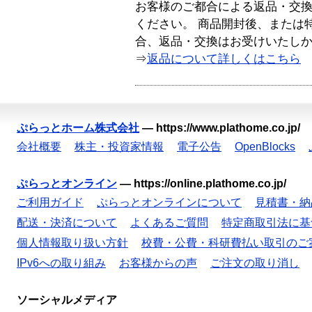
お客様のご都合による返品・交
ください。 商品開封後、または
合、返品・交換はお受けいたし
⇒
返品について詳しくはこちら
ぷらっとホーム株式会社
—
https://www.plathome.co.jp/
会社概要
株主・投資家情報
電子公告
OpenBlocks
ぷらっとオンライン
—
https://online.plathome.co.jp/
ご利用ガイド
ぷらっとオンラインについて
見積書・納
配送・決済について
よくあるご質問
特定商取引法に基
個人情報取り扱い方針
校費・公費・科研費払い取引のご
IPv6への取り組み
お客様からの声
ご注文の取り消し
ソーシャルメディア