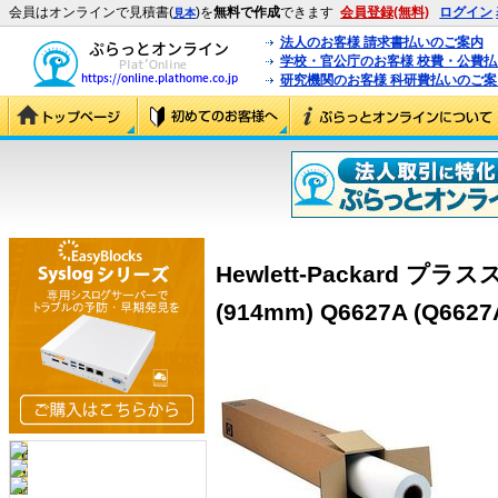
会員はオンラインで見積書(
)を
無料で作成
できます
会員登録(無料)
ログイン
見本
法人のお客様 請求書払いのご案内
学校・官公庁のお客様 校費・公費
研究機関のお客様 科研費払いのご案
Hewlett-Packard 
(914mm) Q6627A (Q6627