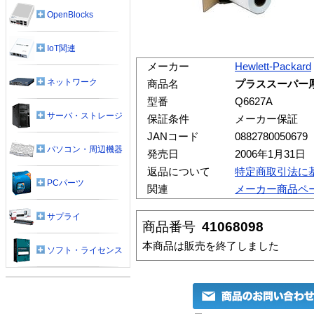
OpenBlocks
IoT関連
メーカー
Hewlett-Packard
ネットワーク
商品名
プラススーパー厚手
型番
Q6627A
サーバ・ストレージ
保証条件
メーカー保証
JANコード
0882780050679
パソコン・周辺機器
発売日
2006年1月31日
返品について
特定商取引法に
PCパーツ
関連
メーカー商品ペ
サプライ
商品番号
41068098
本商品は販売を終了しました
ソフト・ライセンス