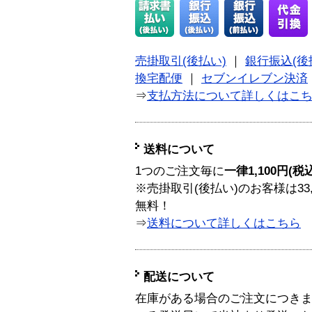
売掛取引(後払い)
｜
銀行振込(後
換宅配便
｜
セブンイレブン決済
⇒
支払方法について詳しくはこ
送料について
1つのご注文毎に
一律1,100円(税
※売掛取引(後払い)のお客様は33
無料！
⇒
送料について詳しくはこちら
配送について
在庫がある場合のご注文につき