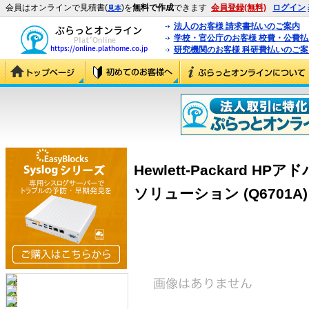
会員はオンラインで見積書(
)を
無料で作成
できます
会員登録(無料)
ログイン
見本
法人のお客様 請求書払いのご案内
学校・官公庁のお客様 校費・公費
研究機関のお客様 科研費払いのご案
Hewlett-Packard 
ソリューション (Q6701A)