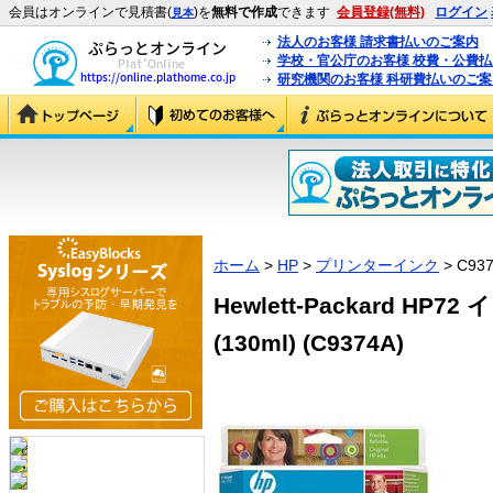
会員はオンラインで見積書(
)を
無料で作成
できます
会員登録(無料)
ログイン
見本
法人のお客様 請求書払いのご案内
学校・官公庁のお客様 校費・公費
研究機関のお客様 科研費払いのご案
ホーム
>
HP
>
プリンターインク
> C93
Hewlett-Packard H
(130ml) (C9374A)