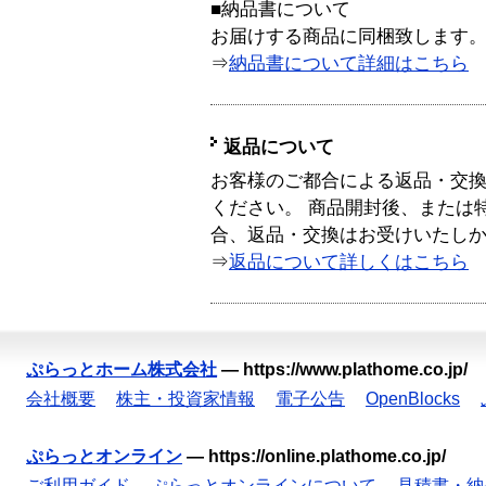
■納品書について
お届けする商品に同梱致します
⇒
納品書について詳細はこちら
返品について
お客様のご都合による返品・交
ください。 商品開封後、または
合、返品・交換はお受けいたし
⇒
返品について詳しくはこちら
ぷらっとホーム株式会社
—
https://www.plathome.co.jp/
会社概要
株主・投資家情報
電子公告
OpenBlocks
ぷらっとオンライン
—
https://online.plathome.co.jp/
ご利用ガイド
ぷらっとオンラインについて
見積書・納