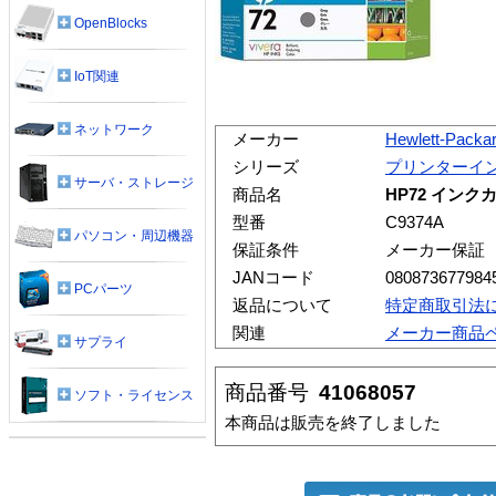
OpenBlocks
IoT関連
ネットワーク
メーカー
Hewlett-Packa
シリーズ
プリンターイ
サーバ・ストレージ
商品名
HP72 インクカ
型番
C9374A
パソコン・周辺機器
保証条件
メーカー保証
JANコード
080873677984
PCパーツ
返品について
特定商取引法
関連
メーカー商品
サプライ
商品番号
41068057
ソフト・ライセンス
本商品は販売を終了しました