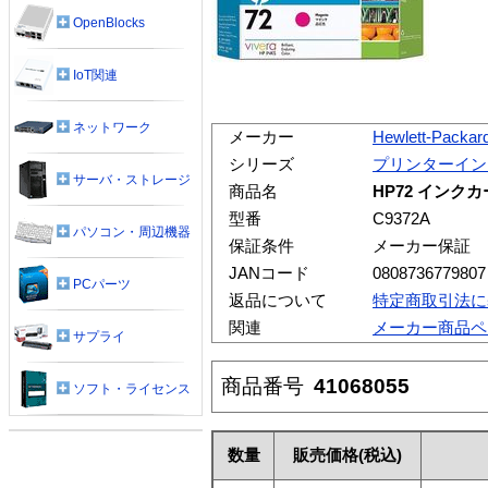
OpenBlocks
IoT関連
ネットワーク
メーカー
Hewlett-Packar
シリーズ
プリンターイン
サーバ・ストレージ
商品名
HP72 インクカ
型番
C9372A
パソコン・周辺機器
保証条件
メーカー保証
JANコード
0808736779807
PCパーツ
返品について
特定商取引法に
関連
メーカー商品ペ
サプライ
商品番号
41068055
ソフト・ライセンス
数量
販売価格
(税込)