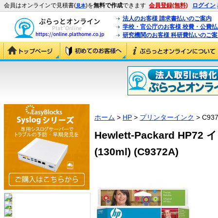
会員はオンラインで見積書(
)を
無料で作成
できます
会員登録(無料)
ログイン
見本
法人のお客様 請求書払いのご案内
学校・官公庁のお客様 校費・公費
研究機関のお客様 科研費払いのご案
ホーム
>
HP
>
プリンターインク
> C93
Hewlett-Packard H
(130ml) (C9372A)