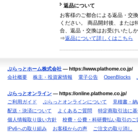
返品について
お客様のご都合による返品・交
ください。 商品開封後、または
合、返品・交換はお受けいたし
⇒
返品について詳しくはこちら
ぷらっとホーム株式会社
—
https://www.plathome.co.jp/
会社概要
株主・投資家情報
電子公告
OpenBlocks
ぷらっとオンライン
—
https://online.plathome.co.jp/
ご利用ガイド
ぷらっとオンラインについて
見積書・納
配送・決済について
よくあるご質問
特定商取引法に基
個人情報取り扱い方針
校費・公費・科研費払い取引のご
IPv6への取り組み
お客様からの声
ご注文の取り消し