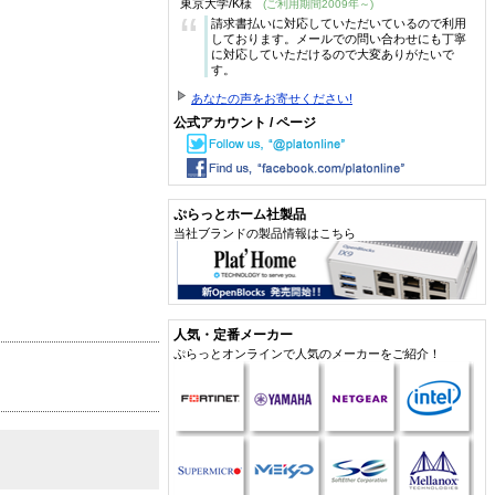
東京大学/K様
(ご利用期間2009年～)
“
請求書払いに対応していただいているので利用
しております。メールでの問い合わせにも丁寧
に対応していただけるので大変ありがたいで
す。
あなたの声をお寄せください!
公式アカウント / ページ
ぷらっとホーム社製品
当社ブランドの製品情報はこちら
人気・定番メーカー
ぷらっとオンラインで人気のメーカーをご紹介！