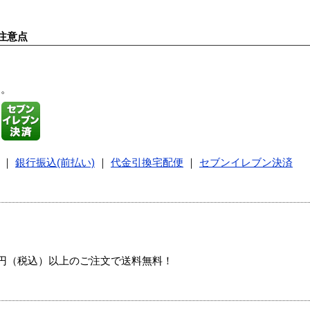
注意点
す。
｜
銀行振込(前払い)
｜
代金引換宅配便
｜
セブンイレブン決済
00円（税込）以上のご注文で送料無料！