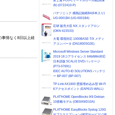
富士通 POS-Cサーマルロール紙(高保
存) (0722410-P)
パナソニック 感熱記録紙B4(6本入り)
UG-0001B4 (UG-0001B4)
応研 販売大臣 NX スタンドアロン
(OKN-423533)
の事情なく8日以上経
大電 環境対応 1000BASE-T/X メディ
アコンバータ (DN1800SG2E)
Microsoft Windows Server Standard
2019 16コアライセンス 64bitWin対応
日本語版 5CAL付 DVDパッケージ
(P73-07691)
IDEC AUTO-ID SOLUTIONS バッテリ
ー BP-007 (BP-007)
TP-Link AX1800 壁面埋め込み型 Wi-Fi
6アクセスポイント (EAP615-WALL)
PLAT'HOME OpenBlocks IX9 Debian
10搭載モデル (OBSIX9/D10A)
PLAT'HOME EasyBlocks Syslog 120G
サブスクリプション(保守サービス) 1年