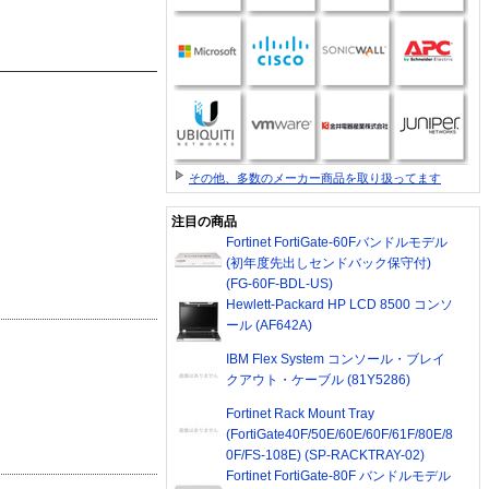
その他、多数のメーカー商品を取り扱ってます
注目の商品
Fortinet FortiGate-60Fバンドルモデル
(初年度先出しセンドバック保守付)
(FG-60F-BDL-US)
Hewlett-Packard HP LCD 8500 コンソ
ール (AF642A)
IBM Flex System コンソール・ブレイ
クアウト・ケーブル (81Y5286)
Fortinet Rack Mount Tray
(FortiGate40F/50E/60E/60F/61F/80E/8
0F/FS-108E) (SP-RACKTRAY-02)
Fortinet FortiGate-80F バンドルモデル