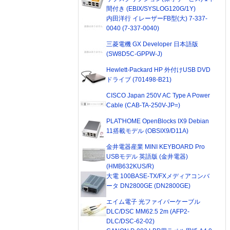
間付き (EBIX/SYSLOG120G/1Y)
内田洋行 イレーザーFB型(大) 7-337-
0040 (7-337-0040)
三菱電機 GX Developer 日本語版
(SW8D5C-GPPW-J)
Hewlett-Packard HP 外付けUSB DVD
ドライブ (701498-B21)
CISCO Japan 250V AC Type A Power
Cable (CAB-TA-250V-JP=)
PLAT'HOME OpenBlocks IX9 Debian
11搭載モデル (OBSIX9/D11A)
金井電器産業 MINI KEYBOARD Pro
USBモデル 英語版 (金井電器)
(HMB632KUS/R)
大電 100BASE-TX/FXメディアコンバ
ータ DN2800GE (DN2800GE)
エイム電子 光ファイバーケーブル
DLC/DSC MM62.5 2m (AFP2-
DLC/DSC-62-02)