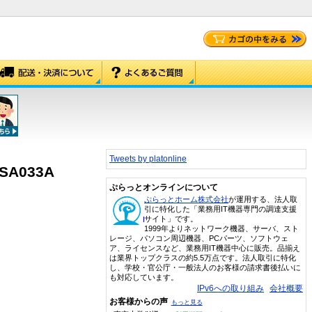
Tweets by platonline
SA033A
ぷらっとオンラインについて
ぷらっとホーム株式会社
が運用する、法人取
引に特化した「業務用IT機器専門の調達支援
サイト」です。
1999年よりネットワーク機器、サーバ、スト
レージ、パソコン周辺機器、PCパーツ、ソフトウェ
ア、ライセンスなど、業務用IT機器中心に販売。品揃え
は業界トップクラスの約5.5万点です。法人取引に特化
し、学校・官公庁・一般法人のお客様の請求書後払いに
も対応しています。
IPv6への取り組み
会社概要
お客様からの声
もっと見る