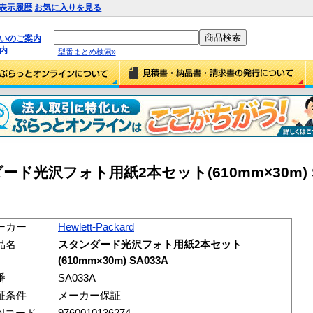
表示履歴
お気に入りを見る
払いのご案内
内
型番まとめ検索»
スタンダード光沢フォト用紙2本セット(610mm×30m) 
ーカー
Hewlett-Packard
品名
スタンダード光沢フォト用紙2本セット
(610mm×30m) SA033A
番
SA033A
証条件
メーカー保証
ANコード
9760010136274