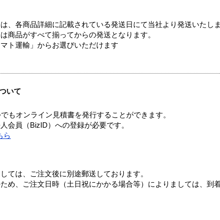
ては、各商品詳細に記載されている発送日にて当社より発送いたし
送は商品がすべて揃ってからの発送となります。
ヤマト運輸」からお選びいただけます
ついて
つでもオンライン見積書を発行することができます。
会員（BizID）への登録が必要です。
ちら
ましては、ご注文後に別途郵送しております。
のため、ご注文日時（土日祝にかかる場合等）によりましては、到