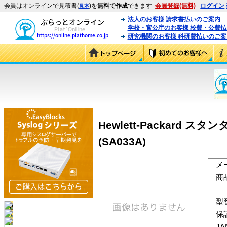
会員はオンラインで見積書(
)を
無料で作成
できます
会員登録(無料)
ログイン
見本
法人のお客様 請求書払いのご案内
学校・官公庁のお客様 校費・公費
研究機関のお客様 科研費払いのご案
Hewlett-Packard 
(SA033A)
メ
商
型
保
J