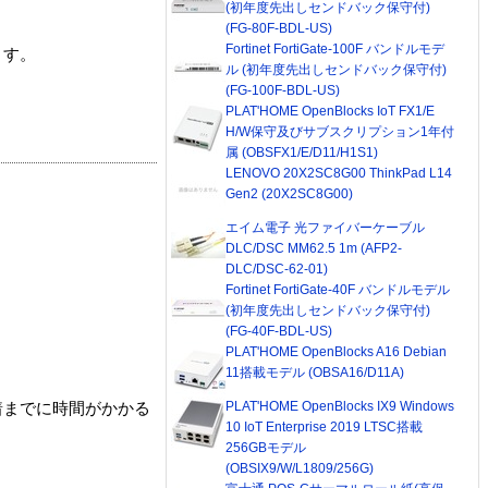
(初年度先出しセンドバック保守付)
(FG-80F-BDL-US)
Fortinet FortiGate-100F バンドルモデ
ます。
ル (初年度先出しセンドバック保守付)
(FG-100F-BDL-US)
PLAT'HOME OpenBlocks IoT FX1/E
H/W保守及びサブスクリプション1年付
属 (OBSFX1/E/D11/H1S1)
LENOVO 20X2SC8G00 ThinkPad L14
Gen2 (20X2SC8G00)
エイム電子 光ファイバーケーブル
DLC/DSC MM62.5 1m (AFP2-
DLC/DSC-62-01)
Fortinet FortiGate-40F バンドルモデル
(初年度先出しセンドバック保守付)
(FG-40F-BDL-US)
PLAT'HOME OpenBlocks A16 Debian
11搭載モデル (OBSA16/D11A)
PLAT'HOME OpenBlocks IX9 Windows
着までに時間がかかる
10 IoT Enterprise 2019 LTSC搭載
256GBモデル
(OBSIX9/W/L1809/256G)