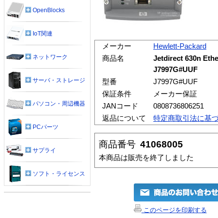
OpenBlocks
IoT関連
メーカー
Hewlett-Packard
ネットワーク
商品名
Jetdirect 630n Et
J7997G#UUF
サーバ・ストレージ
型番
J7997G#UUF
保証条件
メーカー保証
パソコン・周辺機器
JANコード
0808736806251
返品について
特定商取引法に基
PCパーツ
商品番号
41068005
サプライ
本商品は販売を終了しました
ソフト・ライセンス
このページを印刷する