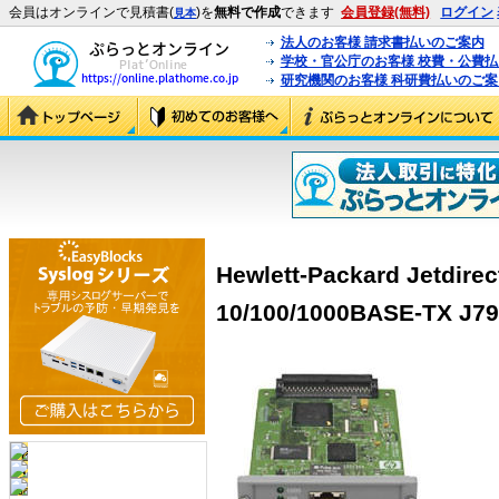
会員はオンラインで見積書(
)を
無料で作成
できます
会員登録(無料)
ログイン
見本
法人のお客様 請求書払いのご案内
学校・官公庁のお客様 校費・公費
研究機関のお客様 科研費払いのご案
Hewlett-Packard Jetdirec
10/100/1000BASE-TX J7