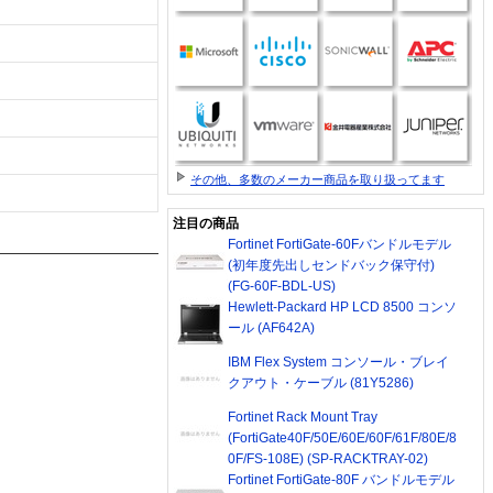
その他、多数のメーカー商品を取り扱ってます
注目の商品
Fortinet FortiGate-60Fバンドルモデル
(初年度先出しセンドバック保守付)
(FG-60F-BDL-US)
Hewlett-Packard HP LCD 8500 コンソ
ール (AF642A)
IBM Flex System コンソール・ブレイ
クアウト・ケーブル (81Y5286)
Fortinet Rack Mount Tray
(FortiGate40F/50E/60E/60F/61F/80E/8
0F/FS-108E) (SP-RACKTRAY-02)
Fortinet FortiGate-80F バンドルモデル