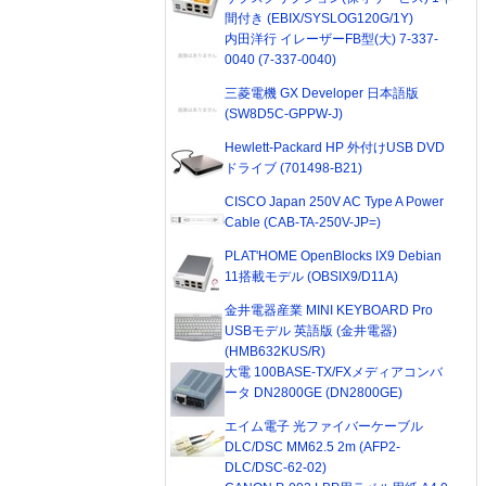
間付き (EBIX/SYSLOG120G/1Y)
内田洋行 イレーザーFB型(大) 7-337-
0040 (7-337-0040)
三菱電機 GX Developer 日本語版
(SW8D5C-GPPW-J)
Hewlett-Packard HP 外付けUSB DVD
ドライブ (701498-B21)
CISCO Japan 250V AC Type A Power
Cable (CAB-TA-250V-JP=)
PLAT'HOME OpenBlocks IX9 Debian
11搭載モデル (OBSIX9/D11A)
金井電器産業 MINI KEYBOARD Pro
USBモデル 英語版 (金井電器)
(HMB632KUS/R)
大電 100BASE-TX/FXメディアコンバ
ータ DN2800GE (DN2800GE)
エイム電子 光ファイバーケーブル
DLC/DSC MM62.5 2m (AFP2-
DLC/DSC-62-02)