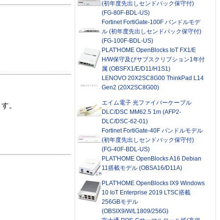
(初年度先出しセンドバック保守付)
(FG-80F-BDL-US)
Fortinet FortiGate-100F バンドルモデ
ル (初年度先出しセンドバック保守付)
(FG-100F-BDL-US)
PLAT'HOME OpenBlocks IoT FX1/E
H/W保守及びサブスクリプション1年付
属 (OBSFX1/E/D11/H1S1)
LENOVO 20X2SC8G00 ThinkPad L14
Gen2 (20X2SC8G00)
エイム電子 光ファイバーケーブル
ます。
DLC/DSC MM62.5 1m (AFP2-
DLC/DSC-62-01)
Fortinet FortiGate-40F バンドルモデル
(初年度先出しセンドバック保守付)
(FG-40F-BDL-US)
PLAT'HOME OpenBlocks A16 Debian
11搭載モデル (OBSA16/D11A)
PLAT'HOME OpenBlocks IX9 Windows
10 IoT Enterprise 2019 LTSC搭載
256GBモデル
(OBSIX9/W/L1809/256G)