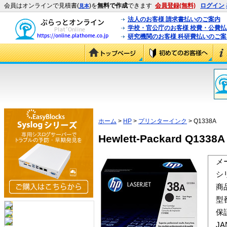
会員はオンラインで見積書(
)を
無料で作成
できます
会員登録(無料)
ログイン
見本
法人のお客様 請求書払いのご案内
学校・官公庁のお客様 校費・公費
研究機関のお客様 科研費払いのご案
ホーム
>
HP
>
プリンターインク
> Q1338A
Hewlett-Packard Q13
メ
シ
商
型
保
J