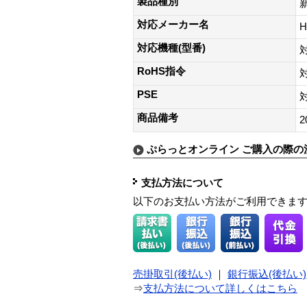
製品種別
対応メーカー名
H
対応機種(型番)
対
RoHS指令
PSE
商品備考
2
ぷらっとオンライン ご購入の際の
支払方法について
以下のお支払い方法がご利用できま
売掛取引(後払い)
｜
銀行振込(後払い)
⇒
支払方法について詳しくはこちら