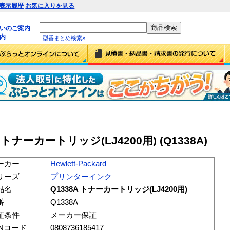
表示履歴
お気に入りを見る
払いのご案内
内
型番まとめ検索»
38A トナーカートリッジ(LJ4200用) (Q1338A)
ーカー
Hewlett-Packard
リーズ
プリンターインク
品名
Q1338A トナーカートリッジ(LJ4200用)
番
Q1338A
証条件
メーカー保証
ANコード
0808736185417