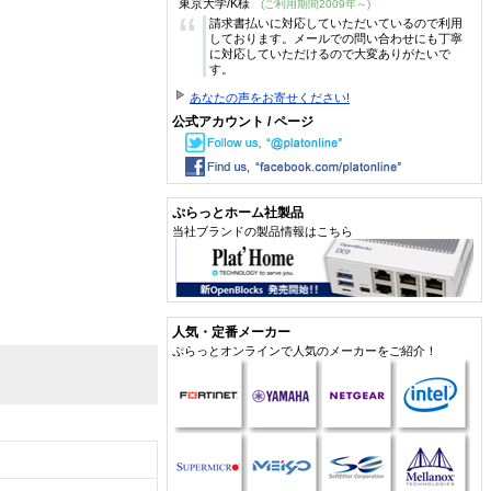
東京大学/K様
(ご利用期間2009年～)
“
請求書払いに対応していただいているので利用
しております。メールでの問い合わせにも丁寧
に対応していただけるので大変ありがたいで
す。
あなたの声をお寄せください!
公式アカウント / ページ
ぷらっとホーム社製品
当社ブランドの製品情報はこちら
人気・定番メーカー
ぷらっとオンラインで人気のメーカーをご紹介！