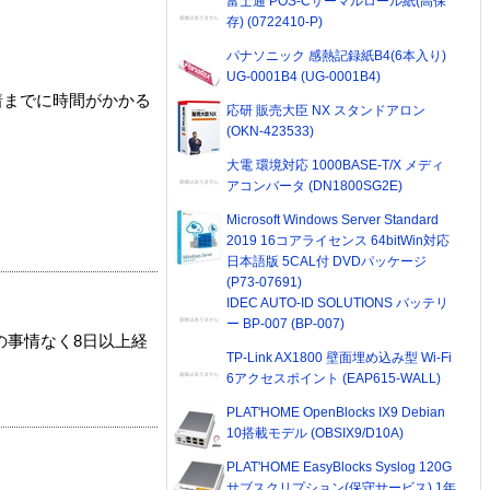
富士通 POS-Cサーマルロール紙(高保
存) (0722410-P)
パナソニック 感熱記録紙B4(6本入り)
UG-0001B4 (UG-0001B4)
着までに時間がかかる
応研 販売大臣 NX スタンドアロン
(OKN-423533)
大電 環境対応 1000BASE-T/X メディ
アコンバータ (DN1800SG2E)
Microsoft Windows Server Standard
2019 16コアライセンス 64bitWin対応
日本語版 5CAL付 DVDパッケージ
(P73-07691)
IDEC AUTO-ID SOLUTIONS バッテリ
ー BP-007 (BP-007)
の事情なく8日以上経
TP-Link AX1800 壁面埋め込み型 Wi-Fi
6アクセスポイント (EAP615-WALL)
PLAT'HOME OpenBlocks IX9 Debian
10搭載モデル (OBSIX9/D10A)
PLAT'HOME EasyBlocks Syslog 120G
サブスクリプション(保守サービス) 1年