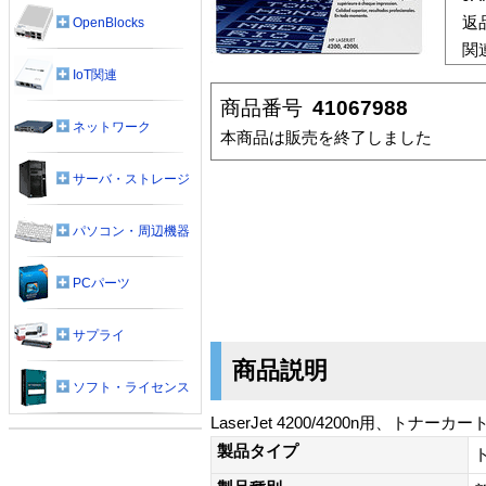
返
OpenBlocks
関
IoT関連
商品番号
41067988
ネットワーク
本商品は販売を終了しました
サーバ・ストレージ
パソコン・周辺機器
PCパーツ
サプライ
商品説明
ソフト・ライセンス
LaserJet 4200/4200n用、トナーカ
製品タイプ