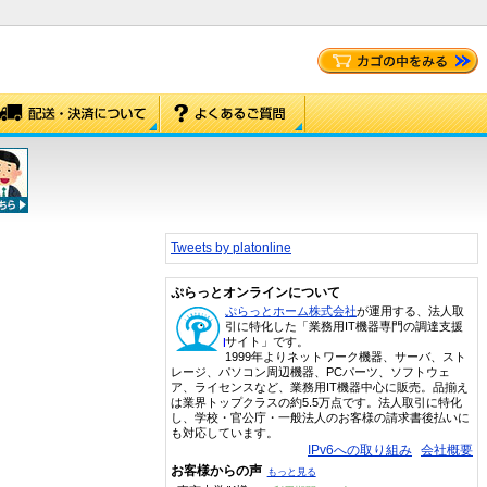
Tweets by platonline
ぷらっとオンラインについて
ぷらっとホーム株式会社
が運用する、法人取
引に特化した「業務用IT機器専門の調達支援
サイト」です。
1999年よりネットワーク機器、サーバ、スト
レージ、パソコン周辺機器、PCパーツ、ソフトウェ
ア、ライセンスなど、業務用IT機器中心に販売。品揃え
は業界トップクラスの約5.5万点です。法人取引に特化
し、学校・官公庁・一般法人のお客様の請求書後払いに
も対応しています。
IPv6への取り組み
会社概要
お客様からの声
もっと見る