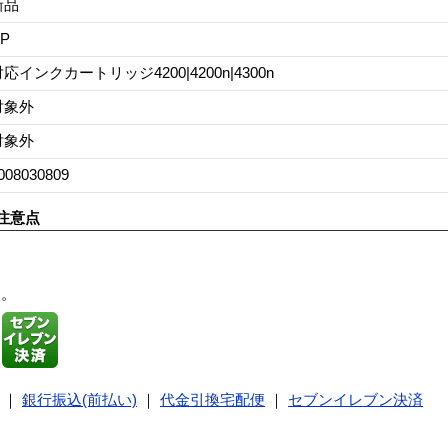
新品
P
応インクカートリッジ4200|4200n|4300n
対象外
対象外
008030809
注意点
す。
｜
銀行振込(前払い)
｜
代金引換宅配便
｜
セブンイレブン決済