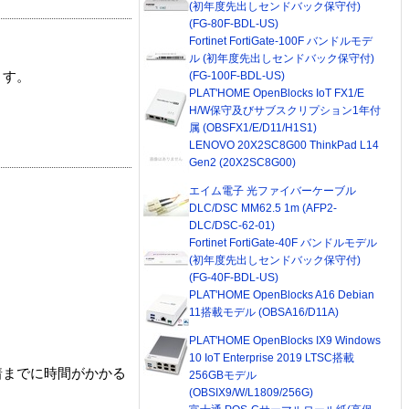
(初年度先出しセンドバック保守付)
(FG-80F-BDL-US)
Fortinet FortiGate-100F バンドルモデ
ル (初年度先出しセンドバック保守付)
(FG-100F-BDL-US)
ます。
PLAT'HOME OpenBlocks IoT FX1/E
H/W保守及びサブスクリプション1年付
属 (OBSFX1/E/D11/H1S1)
LENOVO 20X2SC8G00 ThinkPad L14
Gen2 (20X2SC8G00)
エイム電子 光ファイバーケーブル
DLC/DSC MM62.5 1m (AFP2-
DLC/DSC-62-01)
Fortinet FortiGate-40F バンドルモデル
(初年度先出しセンドバック保守付)
(FG-40F-BDL-US)
PLAT'HOME OpenBlocks A16 Debian
11搭載モデル (OBSA16/D11A)
PLAT'HOME OpenBlocks IX9 Windows
10 IoT Enterprise 2019 LTSC搭載
着までに時間がかかる
256GBモデル
(OBSIX9/W/L1809/256G)