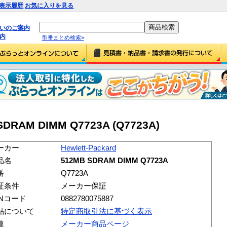
表示履歴
お気に入りを見る
払いのご案内
内
型番まとめ検索»
 SDRAM DIMM Q7723A (Q7723A)
ーカー
Hewlett-Packard
品名
512MB SDRAM DIMM Q7723A
番
Q7723A
証条件
メーカー保証
ANコード
0882780075887
品について
特定商取引法に基づく表示
連
メーカー商品ページ