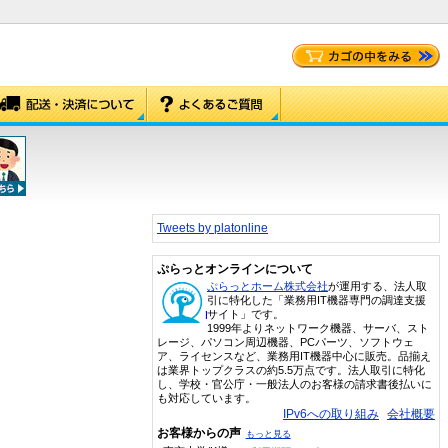
Tweets by platonline
ぷらっとオンラインについて
ぷらっとホーム株式会社
が運用する、法人取
引に特化した「業務用IT機器専門の調達支援
サイト」です。
1999年よりネットワーク機器、サーバ、スト
レージ、パソコン周辺機器、PCパーツ、ソフトウェ
ア、ライセンスなど、業務用IT機器中心に販売。品揃え
は業界トップクラスの約5.5万点です。法人取引に特化
し、学校・官公庁・一般法人のお客様の請求書後払いに
も対応しています。
IPv6への取り組み
会社概要
お客様からの声
もっと見る