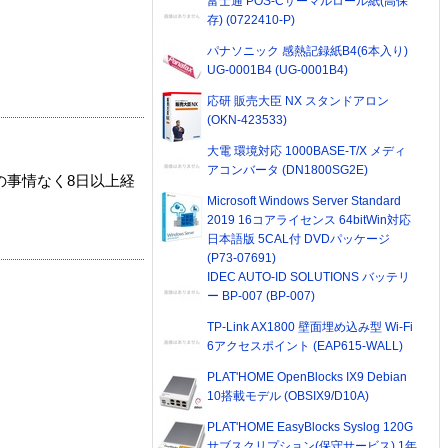
富士通 POS-Cサーマルロール紙(高保
存) (0722410-P)
パナソニック 感熱記録紙B4(6本入り)
UG-0001B4 (UG-0001B4)
応研 販売大臣 NX スタンドアロン
(OKN-423533)
大電 環境対応 1000BASE-T/X メディ
アコンバータ (DN1800SG2E)
の事情なく8日以上経
Microsoft Windows Server Standard
2019 16コアライセンス 64bitWin対応
日本語版 5CAL付 DVDパッケージ
(P73-07691)
IDEC AUTO-ID SOLUTIONS バッテリ
ー BP-007 (BP-007)
TP-Link AX1800 壁面埋め込み型 Wi-Fi
6アクセスポイント (EAP615-WALL)
PLAT'HOME OpenBlocks IX9 Debian
10搭載モデル (OBSIX9/D10A)
PLAT'HOME EasyBlocks Syslog 120G
サブスクリプション(保守サービス) 1年