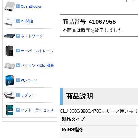
OpenBlocks
商品番号
41067955
IoT関連
本商品は販売を終了しました
ネットワーク
サーバ・ストレージ
パソコン・周辺機器
PCパーツ
商品説明
サプライ
ソフト・ライセンス
CLJ 3000/3800/4700シリーズ用メモリ
製品タイプ
RoHS指令