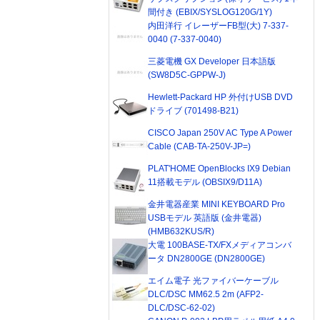
間付き (EBIX/SYSLOG120G/1Y)
内田洋行 イレーザーFB型(大) 7-337-
0040 (7-337-0040)
三菱電機 GX Developer 日本語版
(SW8D5C-GPPW-J)
Hewlett-Packard HP 外付けUSB DVD
ドライブ (701498-B21)
CISCO Japan 250V AC Type A Power
Cable (CAB-TA-250V-JP=)
PLAT'HOME OpenBlocks IX9 Debian
11搭載モデル (OBSIX9/D11A)
金井電器産業 MINI KEYBOARD Pro
USBモデル 英語版 (金井電器)
(HMB632KUS/R)
大電 100BASE-TX/FXメディアコンバ
ータ DN2800GE (DN2800GE)
エイム電子 光ファイバーケーブル
DLC/DSC MM62.5 2m (AFP2-
DLC/DSC-62-02)