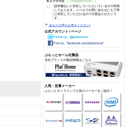
東京大学/K様
(ご利用期間2009年～)
“
請求書払いに対応していただいているので利用
しております。メールでの問い合わせにも丁寧
に対応していただけるので大変ありがたいで
す。
あなたの声をお寄せください!
公式アカウント / ページ
ぷらっとホーム社製品
当社ブランドの製品情報はこちら
人気・定番メーカー
ぷらっとオンラインで人気のメーカーをご紹介！