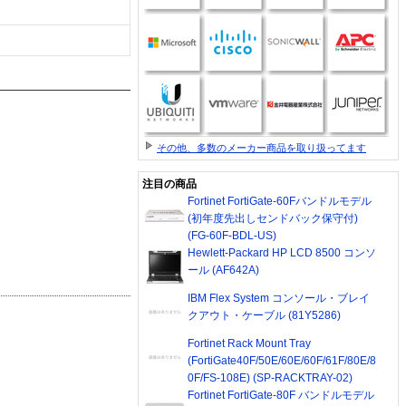
その他、多数のメーカー商品を取り扱ってます
注目の商品
Fortinet FortiGate-60Fバンドルモデル
(初年度先出しセンドバック保守付)
(FG-60F-BDL-US)
Hewlett-Packard HP LCD 8500 コンソ
ール (AF642A)
IBM Flex System コンソール・ブレイ
クアウト・ケーブル (81Y5286)
Fortinet Rack Mount Tray
(FortiGate40F/50E/60E/60F/61F/80E/8
0F/FS-108E) (SP-RACKTRAY-02)
Fortinet FortiGate-80F バンドルモデル