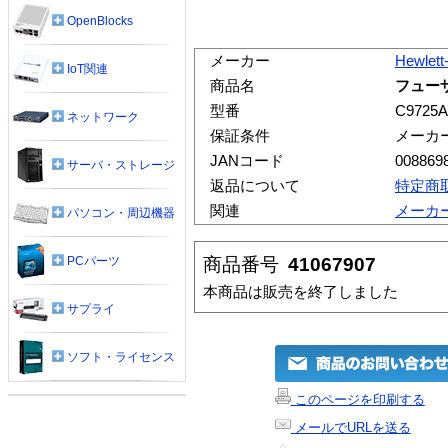
OpenBlocks
メーカー
Hewlett
IoT関連
商品名
フューザ
型番
C9725A
ネットワーク
保証条件
メーカ
JANコード
008869
サーバ・ストレージ
返品について
特定商
関連
メーカ
パソコン・周辺機器
商品番号
41067907
PCパーツ
本商品は販売を終了しました
サプライ
ソフト・ライセンス
このページを印刷する
メールでURLを送る