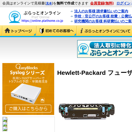
会員はオンラインで見積書(
)を
無料で作成
できます
会員登録(無料)
ログイン
見本
法人のお客様 請求書払いのご案内
学校・官公庁のお客様 校費・公費
研究機関のお客様 科研費払いのご案
Hewlett-Packard フュー