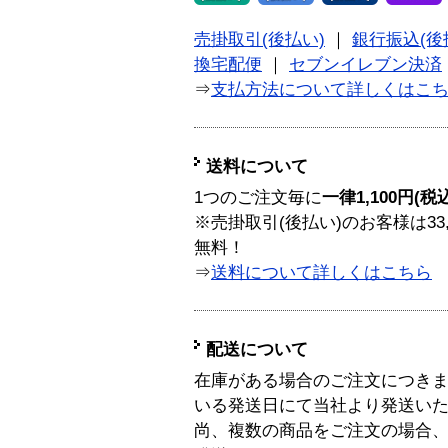
売掛取引(後払い)
｜
銀行振込(後
換宅配便
｜
セブンイレブン決済
⇒
支払方法について詳しくはこ
送料について
1つのご注文毎に
一律1,100円(税
※売掛取引(後払い)のお客様は33
無料！
⇒
送料について詳しくはこちら
配送について
在庫がある場合のご注文につき
いる発送日にて当社より発送い
尚、複数の商品をご注文の場合