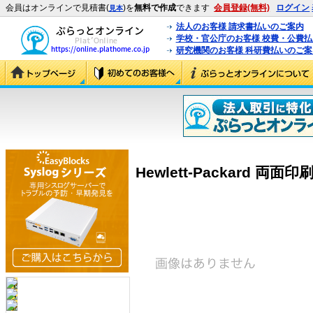
会員はオンラインで見積書(
)を
無料で作成
できます
会員登録(無料)
ログイン
見本
法人のお客様 請求書払いのご案内
学校・官公庁のお客様 校費・公費
研究機関のお客様 科研費払いのご案
Hewlett-Packard 両面印