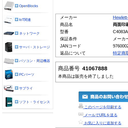
OpenBlocks
メーカー
Hewlett
IoT関連
商品名
両面印
型番
C4083A
ネットワーク
保証条件
メーカ
JANコード
976000
サーバ・ストレージ
返品について
特定商
パソコン・周辺機器
商品番号
41067888
PCパーツ
本商品は販売を終了しました
サプライ
ソフト・ライセンス
このページを印刷する
メールでURLを送る
お気に入りに追加する