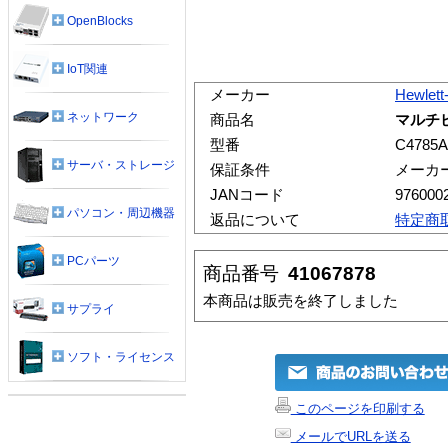
OpenBlocks
IoT関連
メーカー
Hewlett
ネットワーク
商品名
マルチ
型番
C4785A
サーバ・ストレージ
保証条件
メーカ
JANコード
976000
パソコン・周辺機器
返品について
特定商
PCパーツ
商品番号
41067878
本商品は販売を終了しました
サプライ
ソフト・ライセンス
このページを印刷する
メールでURLを送る