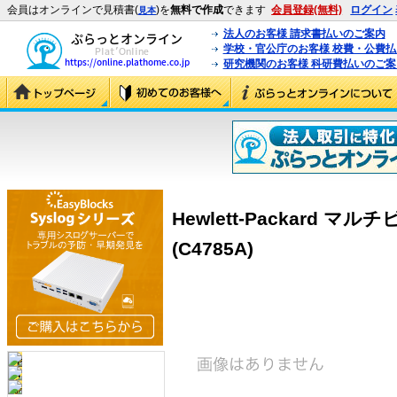
会員はオンラインで見積書(
)を
無料で作成
できます
会員登録(無料)
ログイン
見本
法人のお客様 請求書払いのご案内
学校・官公庁のお客様 校費・公費
研究機関のお客様 科研費払いのご案
Hewlett-Packard 
(C4785A)