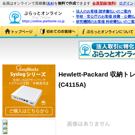
会員はオンラインで見積書(
)を
無料で作成
できます
会員登録(無料)
ログイン
見本
法人のお客様 請求書払いのご案内
学校・官公庁のお客様 校費・公費
研究機関のお客様 科研費払いのご案
Hewlett-Packard 収
(C4115A)