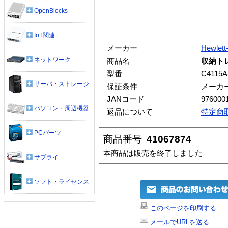
OpenBlocks
IoT関連
メーカー
Hewlett
ネットワーク
商品名
収納トレ
型番
C4115A
サーバ・ストレージ
保証条件
メーカ
JANコード
976000
パソコン・周辺機器
返品について
特定商
PCパーツ
商品番号
41067874
本商品は販売を終了しました
サプライ
ソフト・ライセンス
このページを印刷する
メールでURLを送る