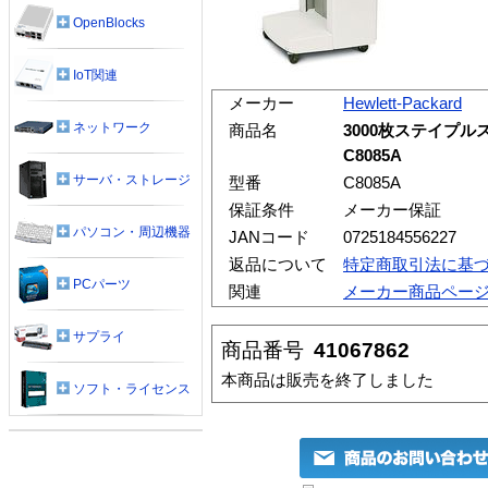
OpenBlocks
IoT関連
メーカー
Hewlett-Packard
ネットワーク
商品名
3000枚ステイプルスタッ
C8085A
サーバ・ストレージ
型番
C8085A
保証条件
メーカー保証
パソコン・周辺機器
JANコード
0725184556227
返品について
特定商取引法に基
PCパーツ
関連
メーカー商品ペー
サプライ
商品番号
41067862
本商品は販売を終了しました
ソフト・ライセンス