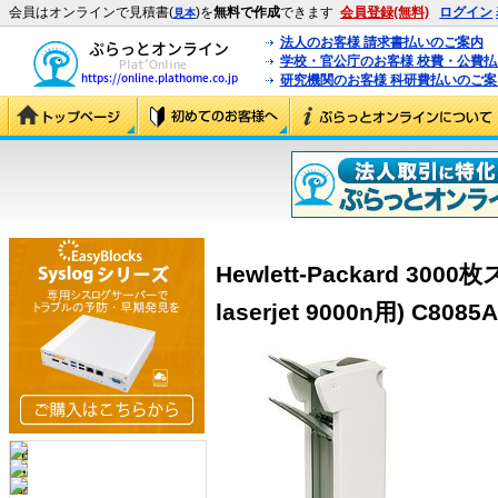
会員はオンラインで見積書(
)を
無料で作成
できます
会員登録(無料)
ログイン
見本
法人のお客様 請求書払いのご案内
学校・官公庁のお客様 校費・公費
研究機関のお客様 科研費払いのご案
Hewlett-Packard 3
laserjet 9000n用) C8085A