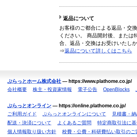
返品について
お客様のご都合による返品・交
ください。 商品開封後、または
合、返品・交換はお受けいたし
⇒
返品について詳しくはこちら
ぷらっとホーム株式会社
—
https://www.plathome.co.jp/
会社概要
株主・投資家情報
電子公告
OpenBlocks
ぷらっとオンライン
—
https://online.plathome.co.jp/
ご利用ガイド
ぷらっとオンラインについて
見積書・納
配送・決済について
よくあるご質問
特定商取引法に基
個人情報取り扱い方針
校費・公費・科研費払い取引のご