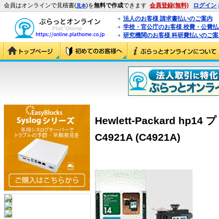
会員はオンラインで見積書(
)を
無料で作成
できます
会員登録(無料)
ログイン
見本
法人のお客様 請求書払いのご案内
学校・官公庁のお客様 校費・公費
研究機関のお客様 科研費払いのご案
Hewlett-Packard h
C4921A (C4921A)