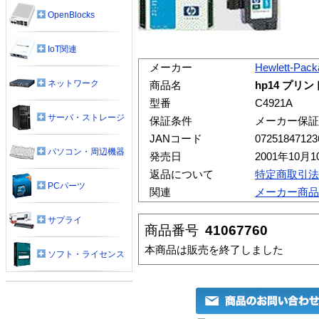
OpenBlocks
IoT関連
メーカー
Hewlett-Pack
ネットワーク
商品名
hp14 プリン
型番
C4921A
サーバ・ストレージ
保証条件
メーカー保証
JANコード
07251847123
パソコン・周辺機器
発売日
2001年10月1
返品について
特定商取引法
PCパーツ
関連
メーカー商品
サプライ
商品番号
41067760
本商品は販売を終了しました
ソフト・ライセンス