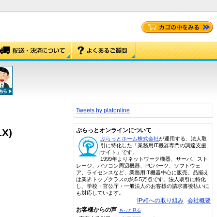
Tweets by platonline
X)
ぷらっとオンラインについて
ぷらっとホーム株式会社
が運用する、法人取
引に特化した「業務用IT機器専門の調達支援
サイト」です。
1999年よりネットワーク機器、サーバ、スト
レージ、パソコン周辺機器、PCパーツ、ソフトウェ
ア、ライセンスなど、業務用IT機器中心に販売。品揃え
は業界トップクラスの約5.5万点です。法人取引に特化
し、学校・官公庁・一般法人のお客様の請求書後払いに
も対応しています。
IPv6への取り組み
会社概要
お客様からの声
もっと見る