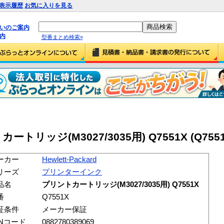
表示履歴
お気に入りを見る
払いのご案内
内
型番まとめ検索»
トカートリッジ(M3027/3035用) Q7551X (Q7551
ーカー
Hewlett-Packard
リーズ
プリンターインク
品名
プリントカートリッジ(M3027/3035用) Q7551X
番
Q7551X
証条件
メーカー保証
ANコード
0882780389069