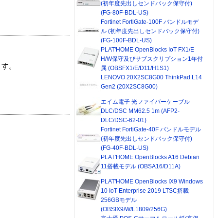
(初年度先出しセンドバック保守付)
(FG-80F-BDL-US)
Fortinet FortiGate-100F バンドルモデ
ル (初年度先出しセンドバック保守付)
(FG-100F-BDL-US)
PLAT'HOME OpenBlocks IoT FX1/E
H/W保守及びサブスクリプション1年付
ます。
属 (OBSFX1/E/D11/H1S1)
LENOVO 20X2SC8G00 ThinkPad L14
Gen2 (20X2SC8G00)
エイム電子 光ファイバーケーブル
DLC/DSC MM62.5 1m (AFP2-
DLC/DSC-62-01)
Fortinet FortiGate-40F バンドルモデル
(初年度先出しセンドバック保守付)
(FG-40F-BDL-US)
PLAT'HOME OpenBlocks A16 Debian
11搭載モデル (OBSA16/D11A)
PLAT'HOME OpenBlocks IX9 Windows
10 IoT Enterprise 2019 LTSC搭載
256GBモデル
(OBSIX9/W/L1809/256G)