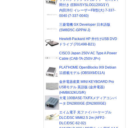
間付き (EBIX/SYSLOG120G/1Y)
内田洋行 イレーザーFB型(大) 7-337-
0040 (7-337-0040)
三菱電機 GX Developer 日本語版
(SW8D5C-GPPW-J)
Hewlett-Packard HP 外付けUSB DVD
ドライブ (701498-B21)
CISCO Japan 250V AC Type A Power
Cable (CAB-TA-250V-JP=)
PLAT'HOME OpenBlocks IX9 Debian
11搭載モデル (OBSIX9/D11A)
金井電器産業 MINI KEYBOARD Pro
USBモデル 英語版 (金井電器)
(HMB632KUS/R)
大電 100BASE-TX/FXメディアコンバ
ータ DN2800GE (DN2800GE)
エイム電子 光ファイバーケーブル
DLC/DSC MM62.5 2m (AFP2-
DLC/DSC-62-02)