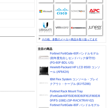
その他、多数のメーカー商品を取り扱ってます
注目の商品
Fortinet FortiGate-60Fバンドルモデル
(初年度先出しセンドバック保守付)
(FG-60F-BDL-US)
Hewlett-Packard HP LCD 8500 コンソ
ール (AF642A)
IBM Flex System コンソール・ブレイ
クアウト・ケーブル (81Y5286)
Fortinet Rack Mount Tray
(FortiGate40F/50E/60E/60F/61F/80E/8
0F/FS-108E) (SP-RACKTRAY-02)
Fortinet FortiGate-80F バンドルモデル