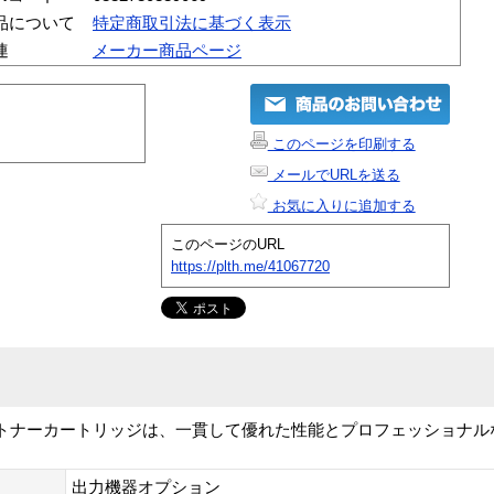
品について
特定商取引法に基づく表示
連
メーカー商品ページ
このページを印刷する
メールでURLを送る
お気に入りに追加する
このページのURL
https://plth.me/41067720
rJet トナーカートリッジは、一貫して優れた性能とプロフェッショナ
出力機器オプション