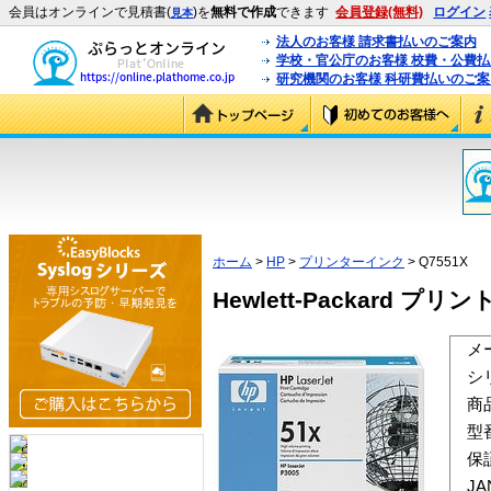
会員はオンラインで見積書(
)を
無料で作成
できます
会員登録(無料)
ログイン
見本
法人のお客様 請求書払いのご案内
学校・官公庁のお客様 校費・公費
研究機関のお客様 科研費払いのご案
ホーム
>
HP
>
プリンターインク
> Q7551X
Hewlett-Packard プリン
メ
シ
商
型
保
J