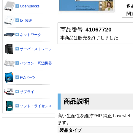
返
OpenBlocks
関
IoT関連
商品番号
41067720
ネットワーク
本商品は販売を終了しました
サーバ・ストレージ
パソコン・周辺機器
PCパーツ
サプライ
商品説明
ソフト・ライセンス
高い生産性を維持?HP 純正 Lase
ます。
製品タイプ