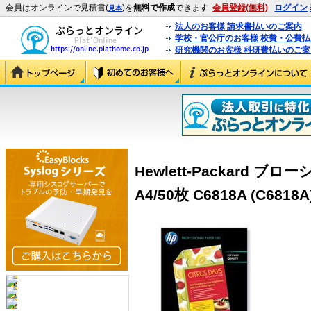
会員はオンラインで見積書(
)を
無料で作成
できます
会員登録(無料)
ログイン
見本
法人のお客様 請求書払いのご案内
学校・官公庁のお客様 校費・公費
研究機関のお客様 科研費払いのご案
Hewlett-Packard
A4/50枚 C6818A (C6818A