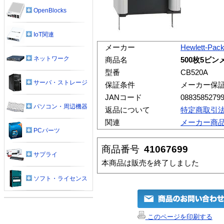
OpenBlocks
IoT関連
メーカー
Hewlett-Pac
ネットワーク
商品名
500枚5ビン
型番
CB520A
サーバ・ストレージ
保証条件
メーカー保
JANコード
0883585279
パソコン・周辺機器
返品について
特定商取引
関連
メーカー商
PCパーツ
商品番号
41067699
サプライ
本商品は販売を終了しました
ソフト・ライセンス
このページを印刷する