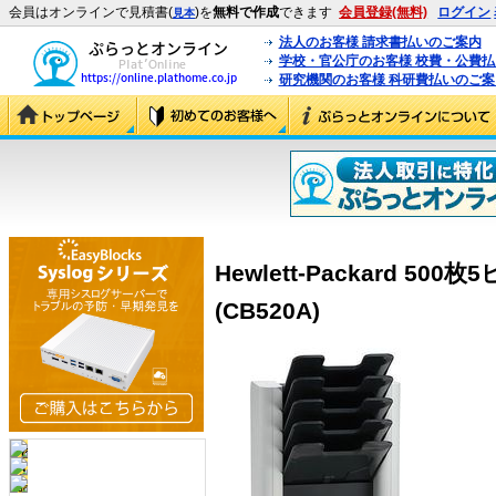
会員はオンラインで見積書(
)を
無料で作成
できます
会員登録(無料)
ログイン
見本
法人のお客様 請求書払いのご案内
学校・官公庁のお客様 校費・公費
研究機関のお客様 科研費払いのご案
Hewlett-Packard 5
(CB520A)