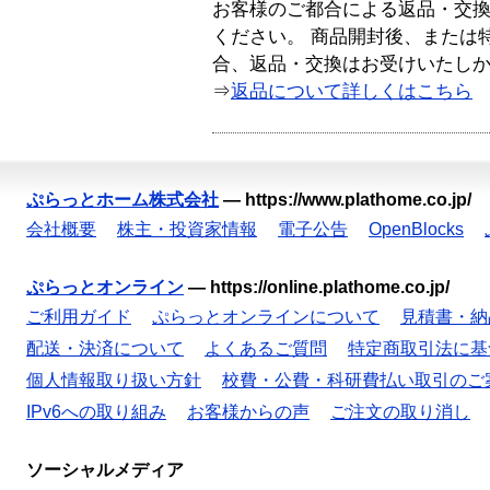
お客様のご都合による返品・交
ください。 商品開封後、または
合、返品・交換はお受けいたし
⇒
返品について詳しくはこちら
ぷらっとホーム株式会社
—
https://www.plathome.co.jp/
会社概要
株主・投資家情報
電子公告
OpenBlocks
ぷらっとオンライン
—
https://online.plathome.co.jp/
ご利用ガイド
ぷらっとオンラインについて
見積書・納
配送・決済について
よくあるご質問
特定商取引法に基
個人情報取り扱い方針
校費・公費・科研費払い取引のご
IPv6への取り組み
お客様からの声
ご注文の取り消し
ソーシャルメディア