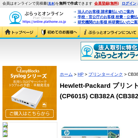
会員はオンラインで見積書(
)を
無料で作成
できます
会員登録(無料)
ログイン
見本
法人のお客様 請求書払いのご案内
学校・官公庁のお客様 校費・公費
研究機関のお客様 科研費払いのご案
ホーム
>
HP
>
プリンターインク
> CB3
Hewlett-Packard 
(CP6015) CB382A (CB38