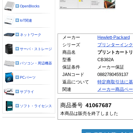
OpenBlocks
IoT関連
ネットワーク
メーカー
Hewlett-Packard
シリーズ
プリンターインク
サーバ・ストレージ
商品名
プリントカートリッジ
型番
CB382A
パソコン・周辺機器
保証条件
メーカー保証
JANコード
0882780459137
PCパーツ
返品について
特定商取引法に基
関連
メーカー商品ペー
サプライ
商品番号
41067687
ソフト・ライセンス
本商品は販売を終了しました