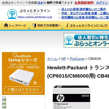
会員はオンラインで見積書(
)を
無料で作成
できます
会員登録(無料)
ログイン
見本
法人のお客様 請求書払いのご案内
学校・官公庁のお客様 校費・公費
研究機関のお客様 科研費払いのご案
ホーム
>
HP
>
ProCurve
> CB463A
Hewlett-Packard 
(CP6015/CM6000用) CB46