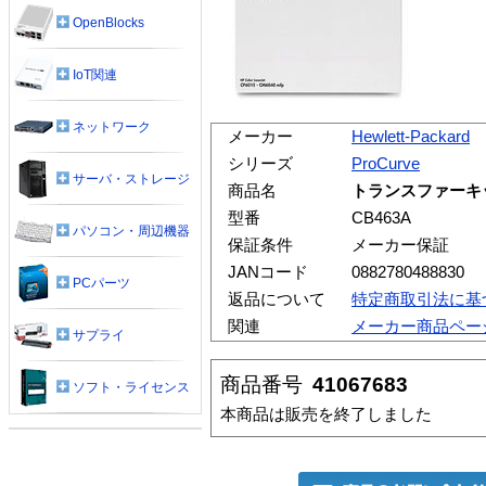
OpenBlocks
IoT関連
ネットワーク
メーカー
Hewlett-Packard
シリーズ
ProCurve
サーバ・ストレージ
商品名
トランスファーキット(
型番
CB463A
パソコン・周辺機器
保証条件
メーカー保証
JANコード
0882780488830
PCパーツ
返品について
特定商取引法に基
関連
メーカー商品ペー
サプライ
商品番号
41067683
ソフト・ライセンス
本商品は販売を終了しました