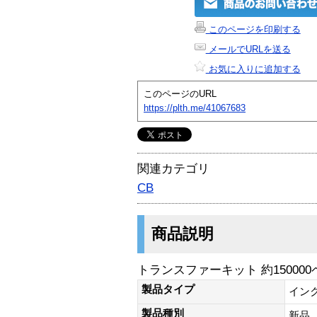
このページを印刷する
メールでURLを送る
お気に入りに追加する
このページのURL
https://plth.me/41067683
関連カテゴリ
CB
商品説明
トランスファーキット 約15000
製品タイプ
イン
製品種別
新品