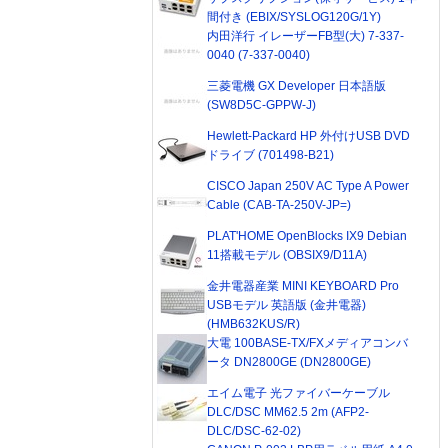
間付き (EBIX/SYSLOG120G/1Y)
内田洋行 イレーザーFB型(大) 7-337-
0040 (7-337-0040)
三菱電機 GX Developer 日本語版
(SW8D5C-GPPW-J)
Hewlett-Packard HP 外付けUSB DVD
ドライブ (701498-B21)
CISCO Japan 250V AC Type A Power
Cable (CAB-TA-250V-JP=)
PLAT'HOME OpenBlocks IX9 Debian
11搭載モデル (OBSIX9/D11A)
金井電器産業 MINI KEYBOARD Pro
USBモデル 英語版 (金井電器)
(HMB632KUS/R)
大電 100BASE-TX/FXメディアコンバ
ータ DN2800GE (DN2800GE)
エイム電子 光ファイバーケーブル
DLC/DSC MM62.5 2m (AFP2-
DLC/DSC-62-02)