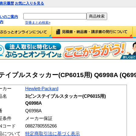
表示履歴
お気に入りを見る
払いのご案内
内
型番まとめ検索»
ンステイプルスタッカー(CP6015用) Q6998A (Q699
ーカー
Hewlett-Packard
品名
3ビンステイプルスタッカー(CP6015用)
Q6998A
番
Q6998A
証条件
メーカー保証
ANコード
0882780555266
品について
特定商取引法に基づく表示