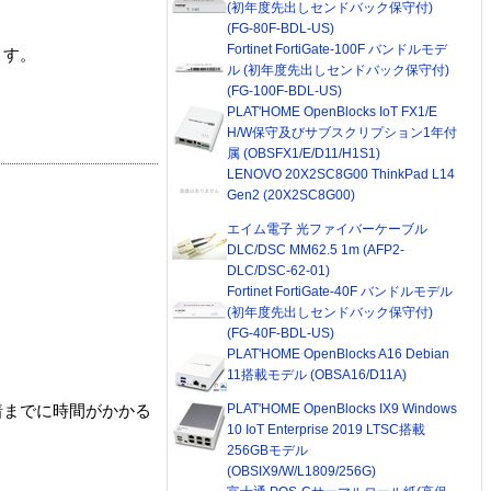
(初年度先出しセンドバック保守付)
(FG-80F-BDL-US)
Fortinet FortiGate-100F バンドルモデ
ます。
ル (初年度先出しセンドバック保守付)
(FG-100F-BDL-US)
PLAT'HOME OpenBlocks IoT FX1/E
H/W保守及びサブスクリプション1年付
属 (OBSFX1/E/D11/H1S1)
LENOVO 20X2SC8G00 ThinkPad L14
Gen2 (20X2SC8G00)
エイム電子 光ファイバーケーブル
DLC/DSC MM62.5 1m (AFP2-
DLC/DSC-62-01)
Fortinet FortiGate-40F バンドルモデル
(初年度先出しセンドバック保守付)
(FG-40F-BDL-US)
PLAT'HOME OpenBlocks A16 Debian
11搭載モデル (OBSA16/D11A)
PLAT'HOME OpenBlocks IX9 Windows
着までに時間がかかる
10 IoT Enterprise 2019 LTSC搭載
256GBモデル
(OBSIX9/W/L1809/256G)