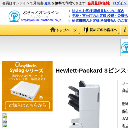
会員はオンラインで見積書(
)を
無料で作成
できます
会員登録(無料)
ログイン
見本
法人のお客様 請求書払いのご案内
学校・官公庁のお客様 校費・公費
研究機関のお客様 科研費払いのご案
Hewlett-Packard 3ビ
メ
商
型
保
J
返