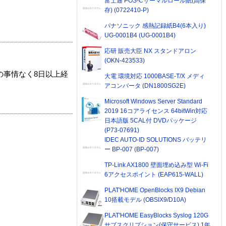
富士通 POS-Cサーマルロール紙(高保
存) (0722410-P)
パナソニック 感熱記録紙B4(6本入り)
UG-0001B4 (UG-0001B4)
応研 販売大臣 NX スタンドアロン
(OKN-423533)
の事情なく8日以上経
大電 環境対応 1000BASE-T/X メディ
アコンバータ (DN1800SG2E)
Microsoft Windows Server Standard
2019 16コアライセンス 64bitWin対応
日本語版 5CAL付 DVDパッケージ
(P73-07691)
IDEC AUTO-ID SOLUTIONS バッテリ
ー BP-007 (BP-007)
TP-Link AX1800 壁面埋め込み型 Wi-Fi
6アクセスポイント (EAP615-WALL)
PLAT'HOME OpenBlocks IX9 Debian
10搭載モデル (OBSIX9/D10A)
PLAT'HOME EasyBlocks Syslog 120G
サブスクリプション(保守サービス) 1年