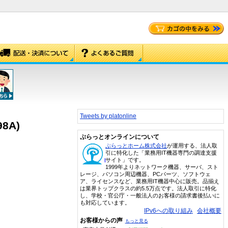
Tweets by platonline
8A)
ぷらっとオンラインについて
ぷらっとホーム株式会社
が運用する、法人取
引に特化した「業務用IT機器専門の調達支援
サイト」です。
1999年よりネットワーク機器、サーバ、スト
レージ、パソコン周辺機器、PCパーツ、ソフトウェ
ア、ライセンスなど、業務用IT機器中心に販売。品揃え
は業界トップクラスの約5.5万点です。法人取引に特化
し、学校・官公庁・一般法人のお客様の請求書後払いに
も対応しています。
IPv6への取り組み
会社概要
お客様からの声
もっと見る