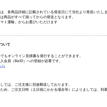
ては、各商品詳細に記載されている発送日にて当社より発送いたし
送は商品がすべて揃ってからの発送となります。
ヤマト運輸」からお選びいただけます
ついて
つでもオンライン見積書を発行することができます。
会員（BizID）への登録が必要です。
ちら
ましては、ご注文後に別途郵送しております。
のため、ご注文日時（土日祝にかかる場合等）によりましては、到