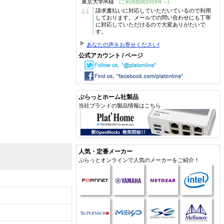
東京大学/K様
(ご利用期間2009年～)
“
請求書払いに対応していただいているので利用
しております。メールでの問い合わせにも丁寧
に対応していただけるので大変ありがたいで
す。
あなたの声をお寄せください!
公式アカウント / ページ
ぷらっとホーム社製品
当社ブランドの製品情報はこちら
人気・定番メーカー
ぷらっとオンラインで人気のメーカーをご紹介！