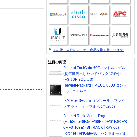
その他、多数のメーカー商品を取り扱ってます
注目の商品
Fortinet FortiGate-60Fバンドルモデル
(初年度先出しセンドバック保守付)
(FG-60F-BDL-US)
Hewlett-Packard HP LCD 8500 コンソ
ール (AF642A)
IBM Flex System コンソール・ブレイ
クアウト・ケーブル (81Y5286)
Fortinet Rack Mount Tray
(FortiGate40F/50E/60E/60F/61F/80E/8
0F/FS-108E) (SP-RACKTRAY-02)
Fortinet FortiGate-80F バンドルモデル