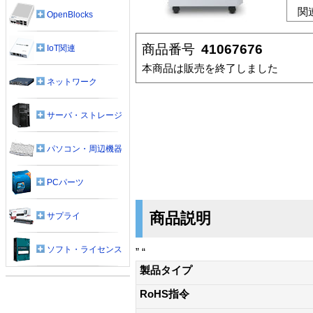
関
OpenBlocks
商品番号
41067676
IoT関連
本商品は販売を終了しました
ネットワーク
サーバ・ストレージ
パソコン・周辺機器
PCパーツ
商品説明
サプライ
ソフト・ライセンス
” “
製品タイプ
RoHS指令