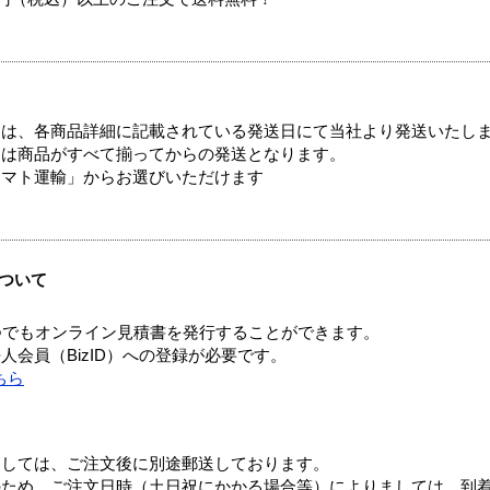
ては、各商品詳細に記載されている発送日にて当社より発送いたし
送は商品がすべて揃ってからの発送となります。
ヤマト運輸」からお選びいただけます
ついて
つでもオンライン見積書を発行することができます。
会員（BizID）への登録が必要です。
ちら
ましては、ご注文後に別途郵送しております。
のため、ご注文日時（土日祝にかかる場合等）によりましては、到