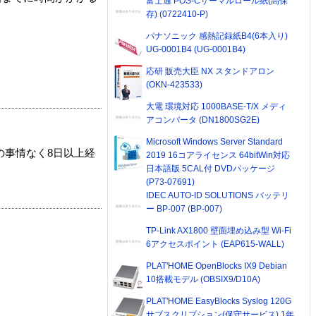
富士通 POS-Cサーマルロール紙(高保
存) (0722410-P)
パナソニック 感熱記録紙B4(6本入り)
UG-0001B4 (UG-0001B4)
応研 販売大臣 NX スタンドアロン
(OKN-423533)
大電 環境対応 1000BASE-T/X メディ
アコンバータ (DN1800SG2E)
Microsoft Windows Server Standard
の事情なく8日以上経
2019 16コアライセンス 64bitWin対応
日本語版 5CAL付 DVDパッケージ
(P73-07691)
IDEC AUTO-ID SOLUTIONS バッテリ
ー BP-007 (BP-007)
TP-Link AX1800 壁面埋め込み型 Wi-Fi
6アクセスポイント (EAP615-WALL)
PLAT'HOME OpenBlocks IX9 Debian
10搭載モデル (OBSIX9/D10A)
PLAT'HOME EasyBlocks Syslog 120G
サブスクリプション(保守サービス) 1年