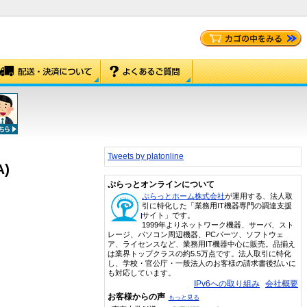
Tweets by platonline
)
ぷらっとオンラインについて
ぷらっとホーム株式会社
が運用する、法人取
引に特化した「業務用IT機器専門の調達支援
サイト」です。
1999年よりネットワーク機器、サーバ、スト
レージ、パソコン周辺機器、PCパーツ、ソフトウェ
ア、ライセンスなど、業務用IT機器中心に販売。品揃え
は業界トップクラスの約5.5万点です。法人取引に特化
し、学校・官公庁・一般法人のお客様の請求書後払いに
も対応しています。
IPv6への取り組み
会社概要
お客様からの声
もっと見る