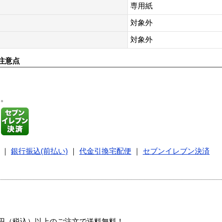
専用紙
対象外
対象外
注意点
す。
｜
銀行振込(前払い)
｜
代金引換宅配便
｜
セブンイレブン決済
00円（税込）以上のご注文で送料無料！