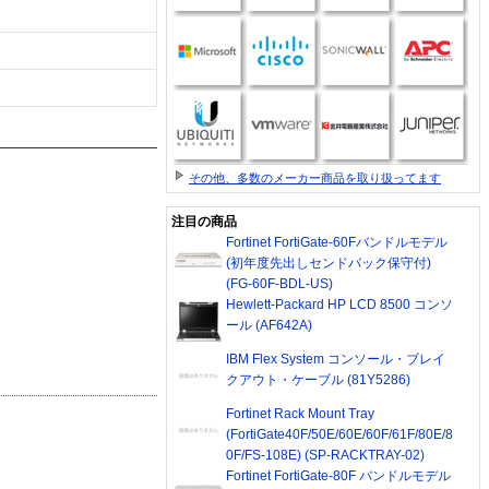
その他、多数のメーカー商品を取り扱ってます
注目の商品
Fortinet FortiGate-60Fバンドルモデル
(初年度先出しセンドバック保守付)
(FG-60F-BDL-US)
Hewlett-Packard HP LCD 8500 コンソ
ール (AF642A)
IBM Flex System コンソール・ブレイ
クアウト・ケーブル (81Y5286)
Fortinet Rack Mount Tray
(FortiGate40F/50E/60E/60F/61F/80E/8
0F/FS-108E) (SP-RACKTRAY-02)
Fortinet FortiGate-80F バンドルモデル