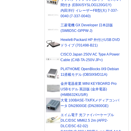
間付き (EBIX/SYSLOG120G/1Y)
内田洋行 イレーザーFB型(大) 7-337-
0040 (7-337-0040)
三菱電機 GX Developer 日本語版
(SW8D5C-GPPW-J)
Hewlett-Packard HP 外付けUSB DVD
ドライブ (701498-B21)
CISCO Japan 250V AC Type A Power
Cable (CAB-TA-250V-JP=)
PLAT'HOME OpenBlocks IX9 Debian
11搭載モデル (OBSIX9/D11A)
金井電器産業 MINI KEYBOARD Pro
USBモデル 英語版 (金井電器)
(HMB632KUS/R)
大電 100BASE-TX/FXメディアコンバ
ータ DN2800GE (DN2800GE)
エイム電子 光ファイバーケーブル
DLC/DSC MM62.5 2m (AFP2-
DLC/DSC-62-02)