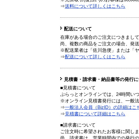
⇒
送料について詳しくはこちら
配送について
在庫がある場合のご注文につきまし
尚、複数の商品をご注文の場合、発
※配送業者は「佐川急便」または「
⇒
配送について詳しくはこちら
見積書・請求書・納品書等の発行に
■見積書について
ぷらっとオンラインでは、24時間い
※オンライン見積書発行には、一般法人
⇒
一般法人会員（BizID）の詳細はこ
⇒
見積書について詳細はこちら
■請求書について
ご注文時に希望されたお客様に関し
尚、請求書は、営業時間内での発行