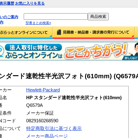
表示履歴
お気に入りを見る
払いのご案内
内
型番まとめ検索»
P スタンダード速乾性半光沢フォト(610mm) (Q6579A
ーカー
Hewlett-Packard
品名
HP スタンダード速乾性半光沢フォト(610mm)
番
Q6579A
証条件
メーカー保証
ANコード
0829160268590
品について
特定商取引法に基づく表示
連
メーカー商品ページ