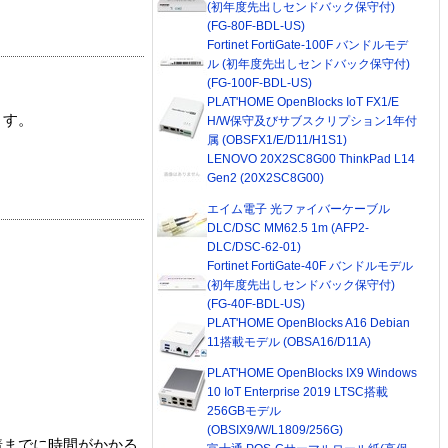
(初年度先出しセンドバック保守付)
(FG-80F-BDL-US)
Fortinet FortiGate-100F バンドルモデ
ル (初年度先出しセンドバック保守付)
(FG-100F-BDL-US)
PLAT'HOME OpenBlocks IoT FX1/E
ます。
H/W保守及びサブスクリプション1年付
属 (OBSFX1/E/D11/H1S1)
LENOVO 20X2SC8G00 ThinkPad L14
Gen2 (20X2SC8G00)
エイム電子 光ファイバーケーブル
DLC/DSC MM62.5 1m (AFP2-
DLC/DSC-62-01)
Fortinet FortiGate-40F バンドルモデル
(初年度先出しセンドバック保守付)
(FG-40F-BDL-US)
PLAT'HOME OpenBlocks A16 Debian
11搭載モデル (OBSA16/D11A)
PLAT'HOME OpenBlocks IX9 Windows
10 IoT Enterprise 2019 LTSC搭載
256GBモデル
(OBSIX9/W/L1809/256G)
着までに時間がかかる