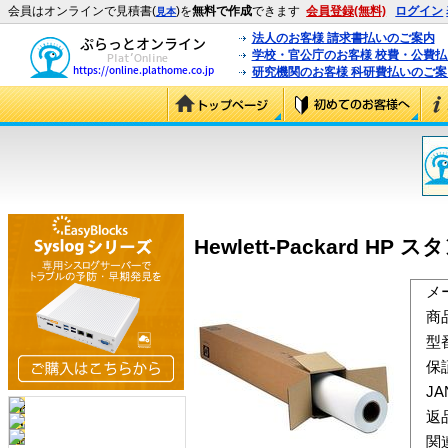
会員はオンラインで見積書(
)を
無料で作成
できます
会員登録(無料)
ログイン
見本
法人のお客様 請求書払いのご案内
学校・官公庁のお客様 校費・公費
研究機関のお客様 科研費払いのご案
Hewlett-Packard H
メ
商
型
保
J
返
関