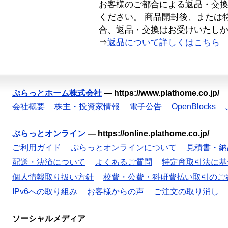
お客様のご都合による返品・交
ください。 商品開封後、または
合、返品・交換はお受けいたし
⇒
返品について詳しくはこちら
ぷらっとホーム株式会社
—
https://www.plathome.co.jp/
会社概要
株主・投資家情報
電子公告
OpenBlocks
ぷらっとオンライン
—
https://online.plathome.co.jp/
ご利用ガイド
ぷらっとオンラインについて
見積書・納
配送・決済について
よくあるご質問
特定商取引法に基
個人情報取り扱い方針
校費・公費・科研費払い取引のご
IPv6への取り組み
お客様からの声
ご注文の取り消し
ソーシャルメディア