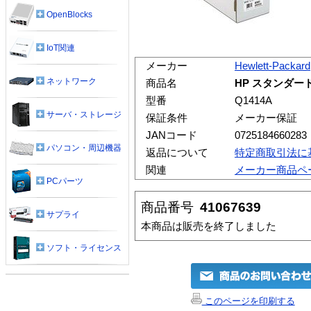
OpenBlocks
IoT関連
メーカー
Hewlett-Packard
ネットワーク
商品名
HP スタンダード
型番
Q1414A
サーバ・ストレージ
保証条件
メーカー保証
JANコード
0725184660283
パソコン・周辺機器
返品について
特定商取引法に
関連
メーカー商品ペ
PCパーツ
商品番号
41067639
サプライ
本商品は販売を終了しました
ソフト・ライセンス
このページを印刷する