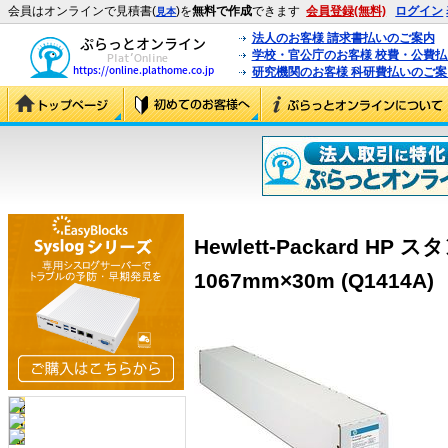
会員はオンラインで見積書(
)を
無料で作成
できます
会員登録(無料)
ログイン
見本
法人のお客様 請求書払いのご案内
学校・官公庁のお客様 校費・公費
研究機関のお客様 科研費払いのご案
Hewlett-Packard 
1067mm×30m (Q1414A)