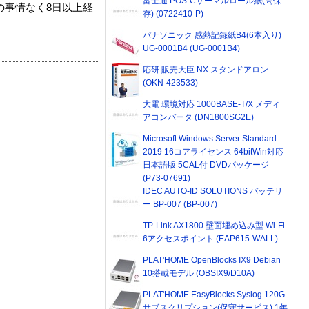
富士通 POS-Cサーマルロール紙(高保
の事情なく8日以上経
存) (0722410-P)
パナソニック 感熱記録紙B4(6本入り)
UG-0001B4 (UG-0001B4)
応研 販売大臣 NX スタンドアロン
(OKN-423533)
大電 環境対応 1000BASE-T/X メディ
アコンバータ (DN1800SG2E)
Microsoft Windows Server Standard
2019 16コアライセンス 64bitWin対応
日本語版 5CAL付 DVDパッケージ
(P73-07691)
IDEC AUTO-ID SOLUTIONS バッテリ
ー BP-007 (BP-007)
TP-Link AX1800 壁面埋め込み型 Wi-Fi
6アクセスポイント (EAP615-WALL)
PLAT'HOME OpenBlocks IX9 Debian
10搭載モデル (OBSIX9/D10A)
PLAT'HOME EasyBlocks Syslog 120G
サブスクリプション(保守サービス) 1年