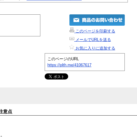
このページを印刷する
メールでURLを送る
お気に入りに追加する
このページのURL
https://plth.me/41067617
注意点
す。