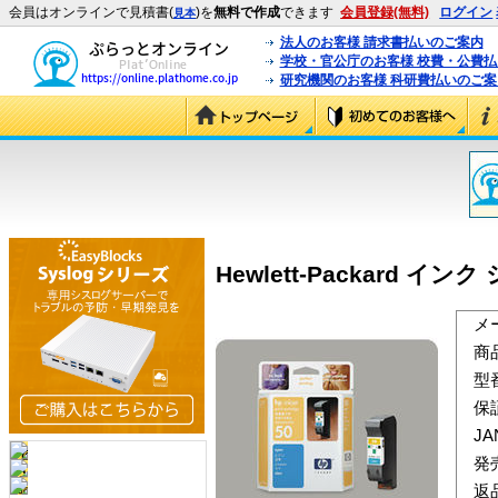
会員はオンラインで見積書(
)を
無料で作成
できます
会員登録(無料)
ログイン
見本
法人のお客様 請求書払いのご案内
学校・官公庁のお客様 校費・公費
研究機関のお客様 科研費払いのご案
Hewlett-Packard インク 
メ
商
型
保
J
発
返