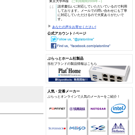
東京大学/K様
(ご利用期間2009年～)
“
請求書払いに対応していただいているので利用
しております。メールでの問い合わせにも丁寧
に対応していただけるので大変ありがたいで
す。
あなたの声をお寄せください!
公式アカウント / ページ
ぷらっとホーム社製品
当社ブランドの製品情報はこちら
人気・定番メーカー
ぷらっとオンラインで人気のメーカーをご紹介！