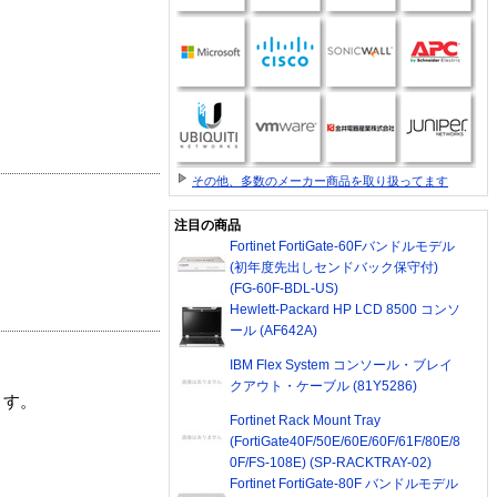
その他、多数のメーカー商品を取り扱ってます
注目の商品
Fortinet FortiGate-60Fバンドルモデル
(初年度先出しセンドバック保守付)
(FG-60F-BDL-US)
Hewlett-Packard HP LCD 8500 コンソ
ール (AF642A)
IBM Flex System コンソール・ブレイ
クアウト・ケーブル (81Y5286)
ます。
Fortinet Rack Mount Tray
(FortiGate40F/50E/60E/60F/61F/80E/8
0F/FS-108E) (SP-RACKTRAY-02)
Fortinet FortiGate-80F バンドルモデル