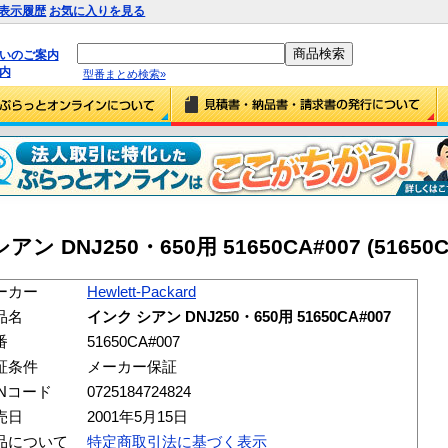
表示履歴
お気に入りを見る
払いのご案内
内
型番まとめ検索»
シアン DNJ250・650用 51650CA#007 (51650C
ーカー
Hewlett-Packard
品名
インク シアン DNJ250・650用 51650CA#007
番
51650CA#007
証条件
メーカー保証
ANコード
0725184724824
売日
2001年5月15日
品について
特定商取引法に基づく表示