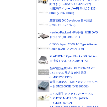
間付き (EBIX/SYSLOG120G/1Y)
内田洋行 イレーザーFB型(大) 7-337-
0040 (7-337-0040)
三菱電機 GX Developer 日本語版
(SW8D5C-GPPW-J)
Hewlett-Packard HP 外付けUSB DVD
ドライブ (701498-B21)
CISCO Japan 250V AC Type A Power
Cable (CAB-TA-250V-JP=)
PLAT'HOME OpenBlocks IX9 Debian
11搭載モデル (OBSIX9/D11A)
金井電器産業 MINI KEYBOARD Pro
USBモデル 英語版 (金井電器)
(HMB632KUS/R)
大電 100BASE-TX/FXメディアコンバ
ータ DN2800GE (DN2800GE)
エイム電子 光ファイバーケーブル
DLC/DSC MM62.5 2m (AFP2-
DLC/DSC-62-02)