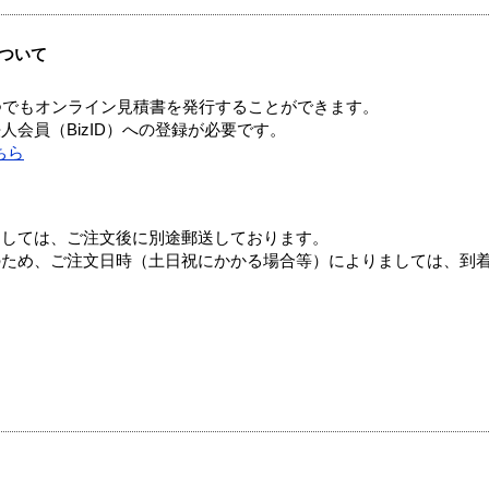
ついて
つでもオンライン見積書を発行することができます。
会員（BizID）への登録が必要です。
ちら
ましては、ご注文後に別途郵送しております。
のため、ご注文日時（土日祝にかかる場合等）によりましては、到