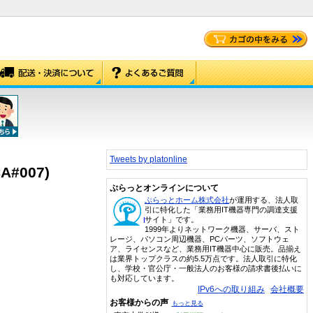
Tweets by platonline
A#007)
ぷらっとオンラインについて
ぷらっとホーム株式会社
が運用する、法人取
引に特化した「業務用IT機器専門の調達支援
サイト」です。
1999年よりネットワーク機器、サーバ、スト
レージ、パソコン周辺機器、PCパーツ、ソフトウェ
ア、ライセンスなど、業務用IT機器中心に販売。品揃え
は業界トップクラスの約5.5万点です。法人取引に特化
し、学校・官公庁・一般法人のお客様の請求書後払いに
も対応しています。
IPv6への取り組み
会社概要
お客様からの声
もっと見る