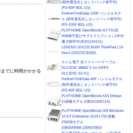
(初年度先出しセンドバック保守付)
(FG-80F-BDL-US)
Fortinet FortiGate-100F バンドルモデ
ル (初年度先出しセンドバック保守付)
(FG-100F-BDL-US)
PLAT'HOME OpenBlocks IoT FX1/E
H/W保守及びサブスクリプション1年付
属 (OBSFX1/E/D11/H1S1)
LENOVO 20X2SC8G00 ThinkPad L14
Gen2 (20X2SC8G00)
エイム電子 光ファイバーケーブル
DLC/DSC MM62.5 1m (AFP2-
着までに時間がかかる
DLC/DSC-62-01)
Fortinet FortiGate-40F バンドルモデル
(初年度先出しセンドバック保守付)
(FG-40F-BDL-US)
PLAT'HOME OpenBlocks A16 Debian
11搭載モデル (OBSA16/D11A)
PLAT'HOME OpenBlocks IX9 Windows
10 IoT Enterprise 2019 LTSC搭載
256GBモデル
(OBSIX9/W/L1809/256G)