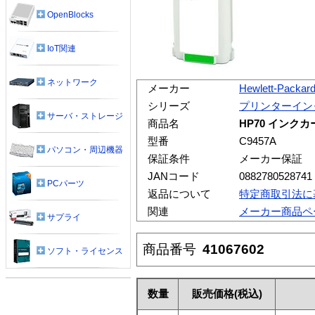
OpenBlocks
IoT関連
ネットワーク
メーカー
Hewlett-Packar
シリーズ
プリンターイン
サーバ・ストレージ
商品名
HP70 インクカ
型番
C9457A
パソコン・周辺機器
保証条件
メーカー保証
JANコード
0882780528741
PCパーツ
返品について
特定商取引法に
関連
メーカー商品ペ
サプライ
商品番号
41067602
ソフト・ライセンス
数量
販売価格
(税込)