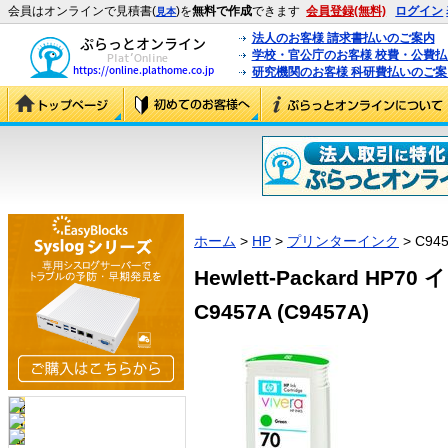
会員はオンラインで見積書(
)を
無料で作成
できます
会員登録(無料)
ログイン
見本
法人のお客様 請求書払いのご案内
学校・官公庁のお客様 校費・公費
研究機関のお客様 科研費払いのご案
ホーム
>
HP
>
プリンターインク
> C94
Hewlett-Packard H
C9457A (C9457A)