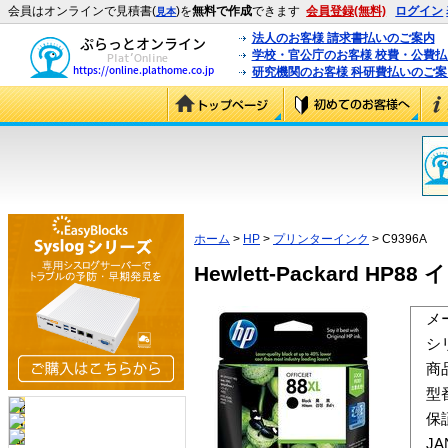
会員はオンラインで見積書(
)を
無料で作成
できます
会員登録(無料)
ログイン
見本
法人のお客様 請求書払いのご案内
学校・官公庁のお客様 校費・公費
研究機関のお客様 科研費払いのご案
ホーム
>
HP
>
プリンターインク
> C9396A
Hewlett-Packard HP
メ
シ
商
型
保
J