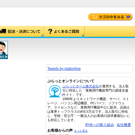
Tweets by platonline
ぷらっとオンラインについて
ぷらっとホーム株式会社
が運用する、法人取
引に特化した「業務用IT機器専門の調達支援
サイト」です。
1999年よりネットワーク機器、サーバ、スト
レージ、パソコン周辺機器、PCパーツ、ソフトウェ
ア、ライセンスなど、業務用IT機器中心に販売。品揃え
は業界トップクラスの約5.5万点です。法人取引に特化
し、学校・官公庁・一般法人のお客様の請求書後払いに
も対応しています。
IPv6への取り組み
会社概要
お客様からの声
もっと見る