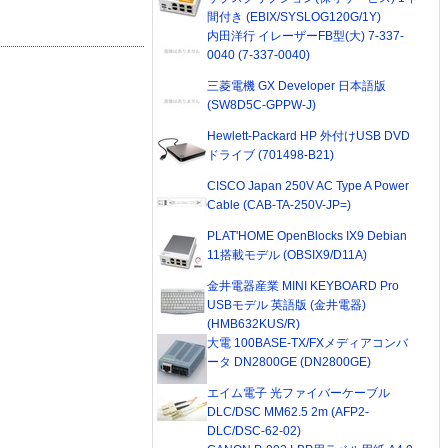
間付き (EBIX/SYSLOG120G/1Y)
内田洋行 イレーザーFB型(大) 7-337-
0040 (7-337-0040)
三菱電機 GX Developer 日本語版
(SW8D5C-GPPW-J)
Hewlett-Packard HP 外付けUSB DVD
ドライブ (701498-B21)
CISCO Japan 250V AC Type A Power
Cable (CAB-TA-250V-JP=)
PLAT'HOME OpenBlocks IX9 Debian
11搭載モデル (OBSIX9/D11A)
金井電器産業 MINI KEYBOARD Pro
USBモデル 英語版 (金井電器)
(HMB632KUS/R)
大電 100BASE-TX/FXメディアコンバ
ータ DN2800GE (DN2800GE)
エイム電子 光ファイバーケーブル
DLC/DSC MM62.5 2m (AFP2-
DLC/DSC-62-02)