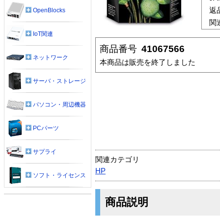
返
OpenBlocks
関
IoT関連
商品番号
41067566
ネットワーク
本商品は販売を終了しました
サーバ・ストレージ
パソコン・周辺機器
PCパーツ
サプライ
関連カテゴリ
HP
ソフト・ライセンス
商品説明