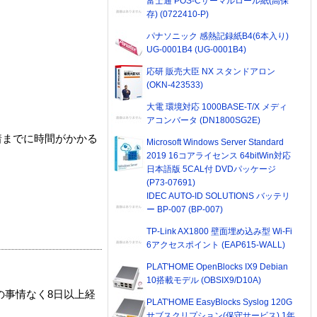
富士通 POS-Cサーマルロール紙(高保
存) (0722410-P)
パナソニック 感熱記録紙B4(6本入り)
UG-0001B4 (UG-0001B4)
応研 販売大臣 NX スタンドアロン
(OKN-423533)
大電 環境対応 1000BASE-T/X メディ
アコンバータ (DN1800SG2E)
着までに時間がかかる
Microsoft Windows Server Standard
2019 16コアライセンス 64bitWin対応
日本語版 5CAL付 DVDパッケージ
(P73-07691)
IDEC AUTO-ID SOLUTIONS バッテリ
ー BP-007 (BP-007)
TP-Link AX1800 壁面埋め込み型 Wi-Fi
6アクセスポイント (EAP615-WALL)
PLAT'HOME OpenBlocks IX9 Debian
10搭載モデル (OBSIX9/D10A)
の事情なく8日以上経
PLAT'HOME EasyBlocks Syslog 120G
サブスクリプション(保守サービス) 1年