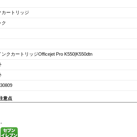
クカートリッジ
ック
クカートリッジOfficejet Pro K550|K550dtn
外
外
30809
注意点
す。