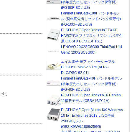
(初年度先出しセンドバック保守付)
(FG-80F-BDL-US)
Fortinet FortiGate-100F バンドルモデ
ル (初年度先出しセンドバック保守付)
(FG-100F-BDL-US)
PLAT'HOME OpenBlocks IoT FX1/E
H/W保守及びサブスクリプション1年付
属 (OBSFX1/E/D11/H1S1)
LENOVO 20X2SC8G00 ThinkPad L14
Gen2 (20X2SC8G00)
エイム電子 光ファイバーケーブル
DLC/DSC MM62.5 1m (AFP2-
DLC/DSC-62-01)
Fortinet FortiGate-40F バンドルモデル
(初年度先出しセンドバック保守付)
(FG-40F-BDL-US)
ます。
PLAT'HOME OpenBlocks A16 Debian
11搭載モデル (OBSA16/D11A)
PLAT'HOME OpenBlocks IX9 Windows
10 IoT Enterprise 2019 LTSC搭載
256GBモデル
(OBSIX9/W/L1809/256G)