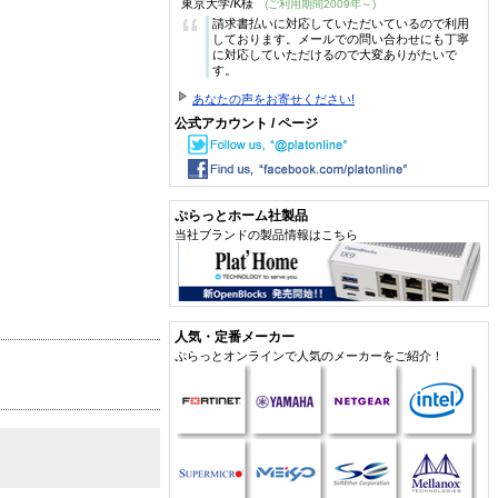
東京大学/K様
(ご利用期間2009年～)
“
請求書払いに対応していただいているので利用
しております。メールでの問い合わせにも丁寧
に対応していただけるので大変ありがたいで
す。
あなたの声をお寄せください!
公式アカウント / ページ
ぷらっとホーム社製品
当社ブランドの製品情報はこちら
人気・定番メーカー
ぷらっとオンラインで人気のメーカーをご紹介！