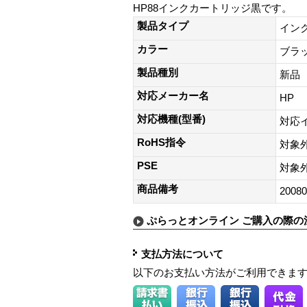
HP88インクカートリッジ黒です。
製品タイプ
イン
カラー
ブラ
製品種別
新品
対応メーカー名
HP
対応機種(型番)
対応イン
RoHS指令
対象
PSE
対象
商品備考
20080
ぷらっとオンライン ご購入の際の
支払方法について
以下のお支払い方法がご利用できま