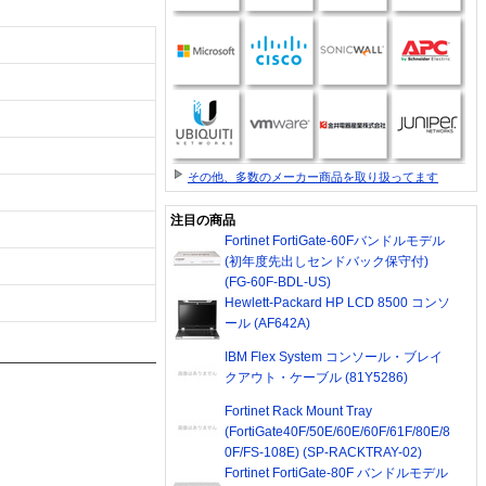
その他、多数のメーカー商品を取り扱ってます
注目の商品
Fortinet FortiGate-60Fバンドルモデル
(初年度先出しセンドバック保守付)
(FG-60F-BDL-US)
Hewlett-Packard HP LCD 8500 コンソ
ール (AF642A)
IBM Flex System コンソール・ブレイ
クアウト・ケーブル (81Y5286)
Fortinet Rack Mount Tray
(FortiGate40F/50E/60E/60F/61F/80E/8
0F/FS-108E) (SP-RACKTRAY-02)
Fortinet FortiGate-80F バンドルモデル