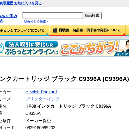
表示履歴
お気に入りを見る
払いのご案内
内
型番まとめ検索»
88 インクカートリッジ ブラック C9396A (C9396A)
ーカー
Hewlett-Packard
リーズ
プリンターインク
品名
HP88 インクカートリッジ ブラック C9396A
番
C9396A
証条件
メーカー保証
ANコード
0829160999203