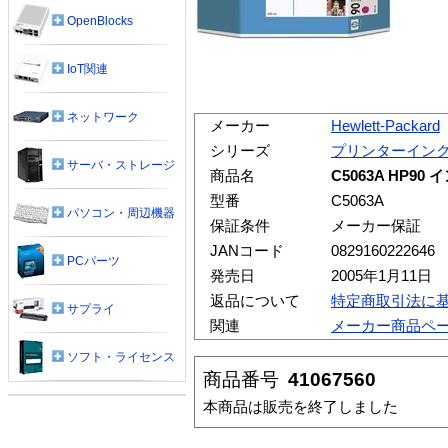
OpenBlocks
IoT関連
ネットワーク
メーカー
Hewlett-Packard
シリーズ
プリンターイン
サーバ・ストレージ
商品名
C5063A HP9
型番
C5063A
パソコン・周辺機器
保証条件
メーカー保証
JANコード
0829160222646
PCパーツ
発売日
2005年1月11日
返品について
特定商取引法に
サプライ
関連
メーカー商品ペ
ソフト・ライセンス
商品番号
41067560
本商品は販売を終了しました