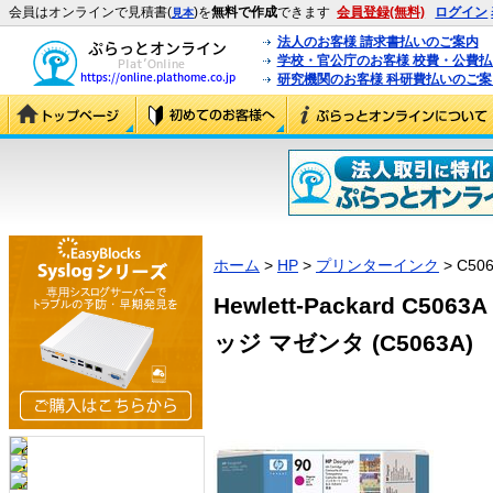
会員はオンラインで見積書(
)を
無料で作成
できます
会員登録(無料)
ログイン
見本
法人のお客様 請求書払いのご案内
学校・官公庁のお客様 校費・公費
研究機関のお客様 科研費払いのご案
ホーム
>
HP
>
プリンターインク
> C50
Hewlett-Packard C5
ッジ マゼンタ (C5063A)