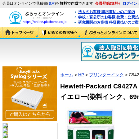
会員はオンラインで見積書(
)を
無料で作成
できます
会員登録(無料)
ログイン
見本
法人のお客様 請求書払いのご案内
学校・官公庁のお客様 校費・公費
研究機関のお客様 科研費払いのご案
ホーム
>
HP
>
プリンターインク
> C94
Hewlett-Packard C9
イエロー(染料インク、69ml)