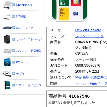
OpenBlocks
IoT関連
ネットワーク
メーカー
Hewlett-Packard
シリーズ
プリンターインク
サーバ・ストレージ
商品名
C9427A HP85
ク、69ml)
パソコン・周辺機器
型番
C9427A
保証条件
メーカー保証
PCパーツ
JANコード
0808736670876
発売日
2004年6月22日
サプライ
返品について
特定商取引法に基
関連
メーカー商品ペー
ソフト・ライセンス
商品番号
41067546
本商品は販売を終了しました