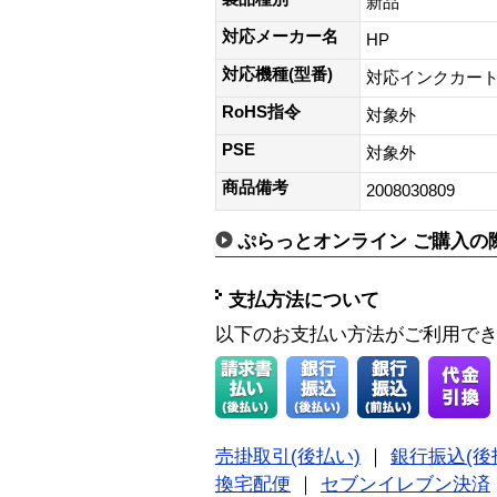
新品
対応メーカー名
HP
対応機種(型番)
対応インクカートリッジD
RoHS指令
対象外
PSE
対象外
商品備考
2008030809
ぷらっとオンライン ご購入の
支払方法について
以下のお支払い方法がご利用で
売掛取引(後払い)
｜
銀行振込(後
換宅配便
｜
セブンイレブン決済