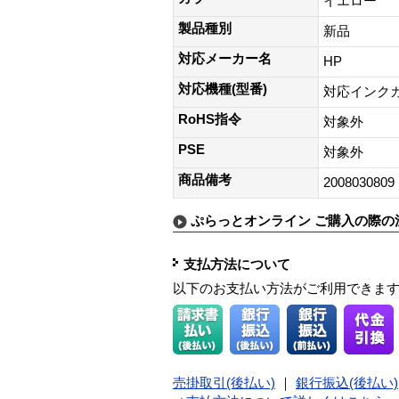
イエロー
製品種別
新品
対応メーカー名
HP
対応機種(型番)
対応インクカートリ
RoHS指令
対象外
PSE
対象外
商品備考
2008030809
ぷらっとオンライン ご購入の際の
支払方法について
以下のお支払い方法がご利用できま
売掛取引(後払い)
｜
銀行振込(後払い)