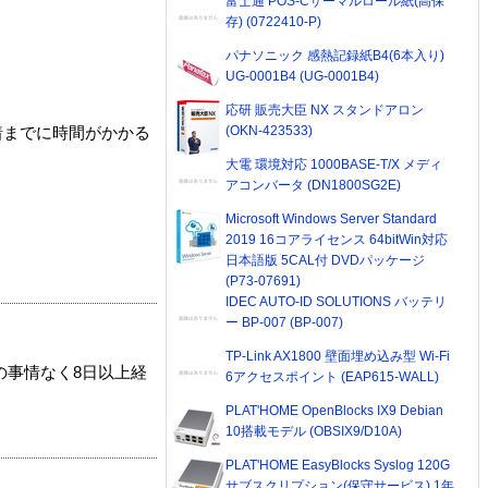
富士通 POS-Cサーマルロール紙(高保
存) (0722410-P)
パナソニック 感熱記録紙B4(6本入り)
UG-0001B4 (UG-0001B4)
応研 販売大臣 NX スタンドアロン
(OKN-423533)
着までに時間がかかる
大電 環境対応 1000BASE-T/X メディ
アコンバータ (DN1800SG2E)
Microsoft Windows Server Standard
2019 16コアライセンス 64bitWin対応
日本語版 5CAL付 DVDパッケージ
(P73-07691)
IDEC AUTO-ID SOLUTIONS バッテリ
ー BP-007 (BP-007)
TP-Link AX1800 壁面埋め込み型 Wi-Fi
の事情なく8日以上経
6アクセスポイント (EAP615-WALL)
PLAT'HOME OpenBlocks IX9 Debian
10搭載モデル (OBSIX9/D10A)
PLAT'HOME EasyBlocks Syslog 120G
サブスクリプション(保守サービス) 1年