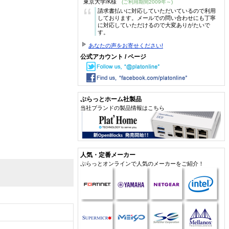
東京大学/K様
(ご利用期間2009年～)
“
請求書払いに対応していただいているので利用
しております。メールでの問い合わせにも丁寧
に対応していただけるので大変ありがたいで
す。
あなたの声をお寄せください!
公式アカウント / ページ
ぷらっとホーム社製品
当社ブランドの製品情報はこちら
人気・定番メーカー
ぷらっとオンラインで人気のメーカーをご紹介！