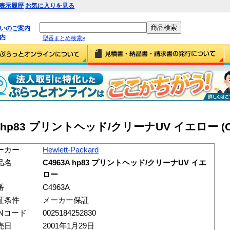
表示履歴
お気に入りを見る
払いのご案内
内
型番まとめ検索»
963A hp83 プリントヘッド/クリーナUV イエロー (C
ーカー
Hewlett-Packard
品名
C4963A hp83 プリントヘッド/クリーナUV イエ
ロー
番
C4963A
証条件
メーカー保証
ANコード
0025184252830
売日
2001年1月29日