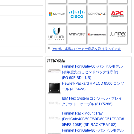
その他、多数のメーカー商品を取り扱ってます
注目の商品
Fortinet FortiGate-60Fバンドルモデル
(初年度先出しセンドバック保守付)
(FG-60F-BDL-US)
Hewlett-Packard HP LCD 8500 コンソ
ール (AF642A)
IBM Flex System コンソール・ブレイ
クアウト・ケーブル (81Y5286)
Fortinet Rack Mount Tray
(FortiGate40F/50E/60E/60F/61F/80E/8
0F/FS-108E) (SP-RACKTRAY-02)
Fortinet FortiGate-80F バンドルモデル