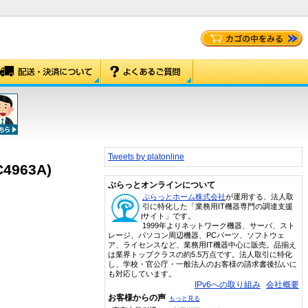
Tweets by platonline
4963A)
ぷらっとオンラインについて
ぷらっとホーム株式会社
が運用する、法人取
引に特化した「業務用IT機器専門の調達支援
サイト」です。
1999年よりネットワーク機器、サーバ、スト
レージ、パソコン周辺機器、PCパーツ、ソフトウェ
ア、ライセンスなど、業務用IT機器中心に販売。品揃え
は業界トップクラスの約5.5万点です。法人取引に特化
し、学校・官公庁・一般法人のお客様の請求書後払いに
も対応しています。
IPv6への取り組み
会社概要
お客様からの声
もっと見る