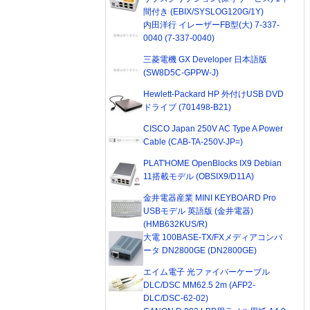
間付き (EBIX/SYSLOG120G/1Y)
内田洋行 イレーザーFB型(大) 7-337-
0040 (7-337-0040)
三菱電機 GX Developer 日本語版
(SW8D5C-GPPW-J)
Hewlett-Packard HP 外付けUSB DVD
ドライブ (701498-B21)
CISCO Japan 250V AC Type A Power
Cable (CAB-TA-250V-JP=)
PLAT'HOME OpenBlocks IX9 Debian
11搭載モデル (OBSIX9/D11A)
金井電器産業 MINI KEYBOARD Pro
USBモデル 英語版 (金井電器)
(HMB632KUS/R)
大電 100BASE-TX/FXメディアコンバ
ータ DN2800GE (DN2800GE)
エイム電子 光ファイバーケーブル
DLC/DSC MM62.5 2m (AFP2-
DLC/DSC-62-02)