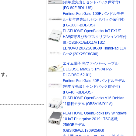
(初年度先出しセンドバック保守付)
(FG-80F-BDL-US)
Fortinet FortiGate-100F バンドルモデ
ル (初年度先出しセンドバック保守付)
(FG-100F-BDL-US)
PLAT'HOME OpenBlocks IoT FX1/E
H/W保守及びサブスクリプション1年付
属 (OBSFX1/E/D11/H1S1)
LENOVO 20X2SC8G00 ThinkPad L14
Gen2 (20X2SC8G00)
エイム電子 光ファイバーケーブル
DLC/DSC MM62.5 1m (AFP2-
ます。
DLC/DSC-62-01)
Fortinet FortiGate-40F バンドルモデル
(初年度先出しセンドバック保守付)
(FG-40F-BDL-US)
PLAT'HOME OpenBlocks A16 Debian
11搭載モデル (OBSA16/D11A)
PLAT'HOME OpenBlocks IX9 Windows
10 IoT Enterprise 2019 LTSC搭載
256GBモデル
(OBSIX9/W/L1809/256G)