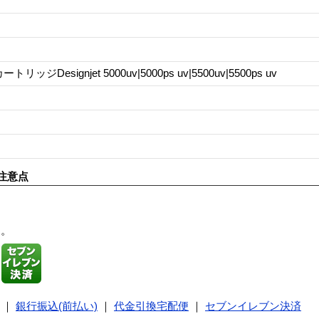
ッジDesignjet 5000uv|5000ps uv|5500uv|5500ps uv
注意点
す。
｜
銀行振込(前払い)
｜
代金引換宅配便
｜
セブンイレブン決済