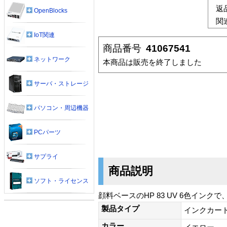
返
OpenBlocks
関
IoT関連
商品番号
41067541
ネットワーク
本商品は販売を終了しました
サーバ・ストレージ
パソコン・周辺機器
PCパーツ
サプライ
商品説明
ソフト・ライセンス
顔料ベースのHP 83 UV 6色イン
製品タイプ
インクカー
カラー