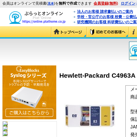
会員はオンラインで見積書(
)を
無料で作成
できます
会員登録(無料)
ログイン
見本
法人のお客様 請求書払いのご案内
学校・官公庁のお客様 校費・公費
研究機関のお客様 科研費払いのご案
Hewlett-Packard C4
メ
商
型
保
J
発