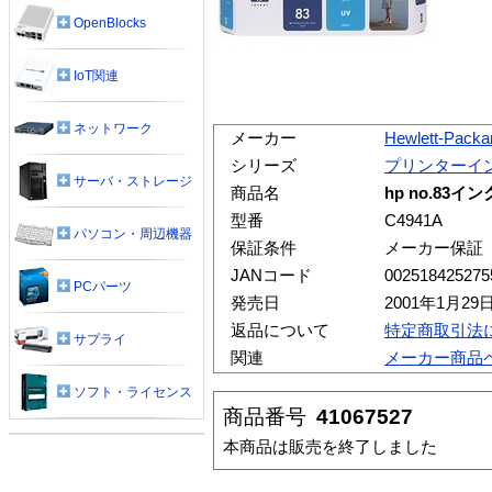
OpenBlocks
IoT関連
ネットワーク
メーカー
Hewlett-Packa
シリーズ
プリンターイ
サーバ・ストレージ
商品名
hp no.83
型番
C4941A
パソコン・周辺機器
保証条件
メーカー保証
JANコード
002518425275
PCパーツ
発売日
2001年1月29
返品について
特定商取引法
サプライ
関連
メーカー商品
ソフト・ライセンス
商品番号
41067527
本商品は販売を終了しました