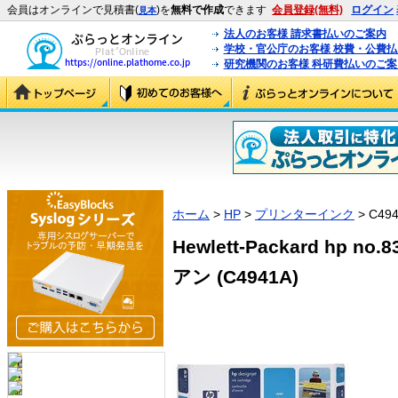
会員はオンラインで見積書(
)を
無料で作成
できます
会員登録(無料)
ログイン
見本
法人のお客様 請求書払いのご案内
学校・官公庁のお客様 校費・公費
研究機関のお客様 科研費払いのご案
ホーム
>
HP
>
プリンターインク
> C49
Hewlett-Packard hp
アン (C4941A)