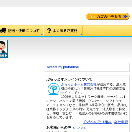
Tweets by platonline
ぷらっとオンラインについて
ぷらっとホーム株式会社
が運用する、法人取
引に特化した「業務用IT機器専門の調達支援
サイト」です。
1999年よりネットワーク機器、サーバ、スト
レージ、パソコン周辺機器、PCパーツ、ソフトウェ
ア、ライセンスなど、業務用IT機器中心に販売。品揃え
は業界トップクラスの約5.5万点です。法人取引に特化
し、学校・官公庁・一般法人のお客様の請求書後払いに
も対応しています。
IPv6への取り組み
会社概要
お客様からの声
もっと見る