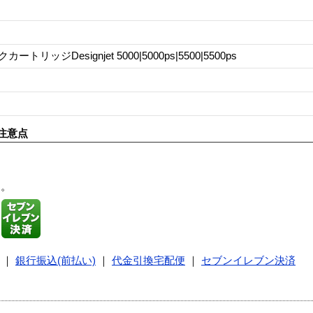
ートリッジDesignjet 5000|5000ps|5500|5500ps
注意点
す。
｜
銀行振込(前払い)
｜
代金引換宅配便
｜
セブンイレブン決済