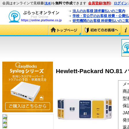
会員はオンラインで見積書(
)を
無料で作成
できます
会員登録(無料)
ログイン
見本
法人のお客様 請求書払いのご案内
学校・官公庁のお客様 校費・公費
研究機関のお客様 科研費払いのご案
Hewlett-Packard NO
メ
商
型
保
J
発
返