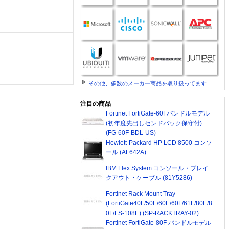
その他、多数のメーカー商品を取り扱ってます
注目の商品
Fortinet FortiGate-60Fバンドルモデル
(初年度先出しセンドバック保守付)
(FG-60F-BDL-US)
Hewlett-Packard HP LCD 8500 コンソ
ール (AF642A)
IBM Flex System コンソール・ブレイ
クアウト・ケーブル (81Y5286)
Fortinet Rack Mount Tray
(FortiGate40F/50E/60E/60F/61F/80E/8
0F/FS-108E) (SP-RACKTRAY-02)
Fortinet FortiGate-80F バンドルモデル