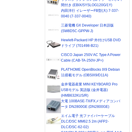
間付き (EBIX/SYSLOG120G/1Y)
内田洋行 イレーザーFB型(大) 7-337-
0040 (7-337-0040)
三菱電機 GX Developer 日本語版
(SW8D5C-GPPW-J)
Hewlett-Packard HP 外付けUSB DVD
ドライブ (701498-B21)
CISCO Japan 250V AC Type A Power
Cable (CAB-TA-250V-JP=)
PLAT'HOME OpenBlocks IX9 Debian
11搭載モデル (OBSIX9/D11A)
金井電器産業 MINI KEYBOARD Pro
USBモデル 英語版 (金井電器)
(HMB632KUS/R)
大電 100BASE-TX/FXメディアコンバ
ータ DN2800GE (DN2800GE)
エイム電子 光ファイバーケーブル
DLC/DSC MM62.5 2m (AFP2-
DLC/DSC-62-02)