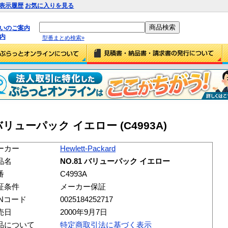
表示履歴
お気に入りを見る
払いのご案内
内
型番まとめ検索»
.81 バリューパック イエロー (C4993A)
ーカー
Hewlett-Packard
品名
NO.81 バリューパック イエロー
番
C4993A
証条件
メーカー保証
ANコード
0025184252717
売日
2000年9月7日
品について
特定商取引法に基づく表示