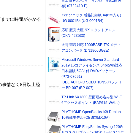
富士通 POS-Cサーマルロール紙(高保
存) (0722410-P)
パナソニック 感熱記録紙B4(6本入り)
着までに時間がかかる
UG-0001B4 (UG-0001B4)
応研 販売大臣 NX スタンドアロン
(OKN-423533)
大電 環境対応 1000BASE-T/X メディ
アコンバータ (DN1800SG2E)
Microsoft Windows Server Standard
2019 16コアライセンス 64bitWin対応
日本語版 5CAL付 DVDパッケージ
(P73-07691)
IDEC AUTO-ID SOLUTIONS バッテリ
の事情なく8日以上経
ー BP-007 (BP-007)
TP-Link AX1800 壁面埋め込み型 Wi-Fi
6アクセスポイント (EAP615-WALL)
PLAT'HOME OpenBlocks IX9 Debian
10搭載モデル (OBSIX9/D10A)
PLAT'HOME EasyBlocks Syslog 120G
サブスクリプション(保守サービス) 1年