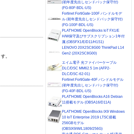
(初年度先出しセンドバック保守付)
(FG-80F-BDL-US)
Fortinet FortiGate-100F バンドルモデ
ル (初年度先出しセンドバック保守付)
(FG-100F-BDL-US)
PLAT'HOME OpenBlocks IoT FX1/E
H/W保守及びサブスクリプション1年付
属 (OBSFX1/E/D11/H1S1)
LENOVO 20X2SC8G00 ThinkPad L14
Gen2 (20X2SC8G00)
ます。
エイム電子 光ファイバーケーブル
DLC/DSC MM62.5 1m (AFP2-
DLC/DSC-62-01)
Fortinet FortiGate-40F バンドルモデル
(初年度先出しセンドバック保守付)
(FG-40F-BDL-US)
PLAT'HOME OpenBlocks A16 Debian
11搭載モデル (OBSA16/D11A)
PLAT'HOME OpenBlocks IX9 Windows
10 IoT Enterprise 2019 LTSC搭載
256GBモデル
(OBSIX9/W/L1809/256G)