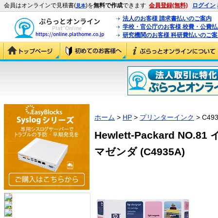
会員はオンラインで見積書(
)を
無料で作成
できます
会員登録(無料)
ログイン
見本
法人のお客様 請求書払いのご案内
学校・官公庁のお客様 校費・公費
研究機関のお客様 科研費払いのご案
ホーム
>
HP
>
プリンターインク
> C49
Hewlett-Packard N
マゼンダ (C4935A)