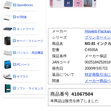
OpenBlocks
IoT関連
ネットワーク
メーカー
Hewlett-Packar
シリーズ
プリンターイン
サーバ・ストレージ
商品名
NO.81 イン
型番
C4935A
パソコン・周辺機器
保証条件
メーカー保証
JANコード
0025184252618
PCパーツ
発売日
2000年9月7日
返品について
特定商取引法に
サプライ
関連
メーカー商品ペ
ソフト・ライセンス
商品番号
41067504
本商品は販売を終了しました