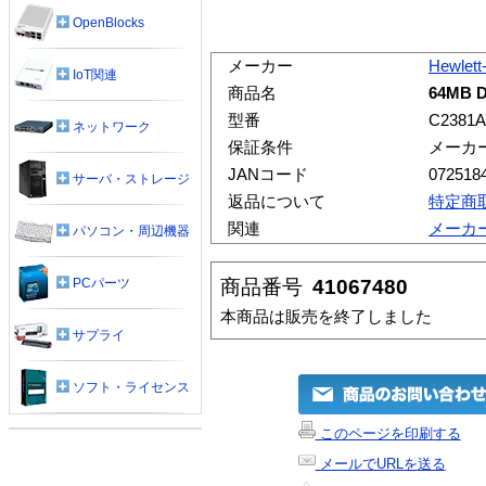
OpenBlocks
メーカー
Hewlett
IoT関連
商品名
64MB 
型番
C2381A
ネットワーク
保証条件
メーカ
JANコード
072518
サーバ・ストレージ
返品について
特定商
関連
メーカ
パソコン・周辺機器
商品番号
41067480
PCパーツ
本商品は販売を終了しました
サプライ
ソフト・ライセンス
このページを印刷する
メールでURLを送る