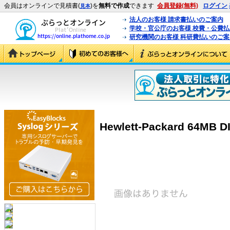
会員はオンラインで見積書(
)を
無料で作成
できます
会員登録(無料)
ログイン
見本
法人のお客様 請求書払いのご案内
学校・官公庁のお客様 校費・公費
研究機関のお客様 科研費払いのご案
Hewlett-Packard 64MB 