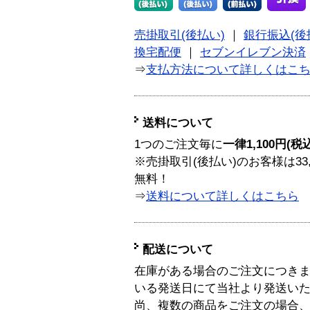
売掛取引(後払い)
｜
銀行振込(後
換宅配便
｜
セブンイレブン決済
⇒
支払方法について詳しくはこ
送料について
1つのご注文毎に
一律1,100円(税
※売掛取引(後払い)のお客様は33
無料！
⇒
送料について詳しくはこちら
配送について
在庫がある場合のご注文につき
いる発送日にて当社より発送い
尚、複数の商品をご注文の場合