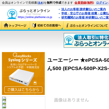
会員はオンラインで見積書(
)を
無料で作成
できます
会員登録(無料)
ログイン
見本
法人のお客様 請求書払いのご案内
学校・官公庁のお客様 校費・公費
研究機関のお客様 科研費払いのご案
ユーエーシー ★ePCSA-50
ん500 (EPCSA-500P-X2S