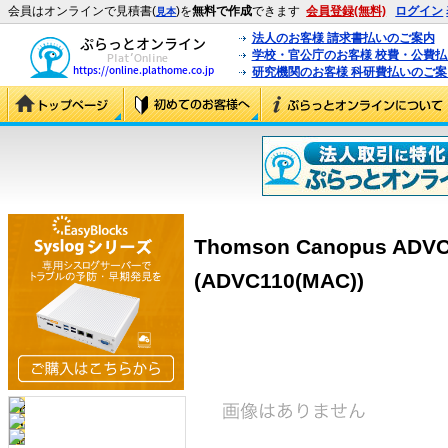
会員はオンラインで見積書(
)を
無料で作成
できます
会員登録(無料)
ログイン
見本
法人のお客様 請求書払いのご案内
学校・官公庁のお客様 校費・公費
研究機関のお客様 科研費払いのご案
Thomson Canopus ADVC-
(ADVC110(MAC))