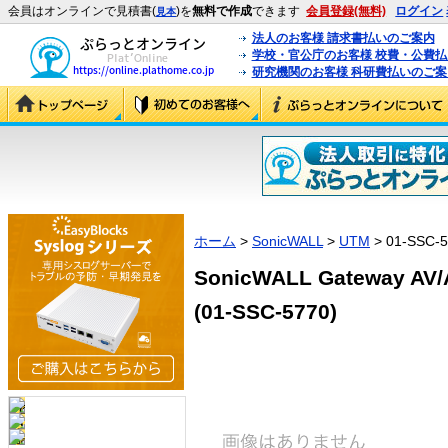
会員はオンラインで見積書(
)を
無料で作成
できます
会員登録(無料)
ログイン
見本
法人のお客様 請求書払いのご案内
学校・官公庁のお客様 校費・公費
研究機関のお客様 科研費払いのご案
ホーム
>
SonicWALL
>
UTM
> 01-SSC-
SonicWALL Gateway AV/
(01-SSC-5770)