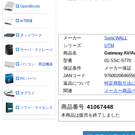
OpenBlocks
IoT関連
ネットワーク
メーカー
SonicWALL
シリーズ
UTM
サーバ・ストレージ
商品名
Gateway AV/A
型番
01-SSC-5770
パソコン・周辺機器
保証条件
メーカー保証
JANコード
976002064655
PCパーツ
返品について
特定商取引法
関連
メーカー商品
サプライ
商品番号
41067448
ソフト・ライセンス
本商品は販売を終了しました