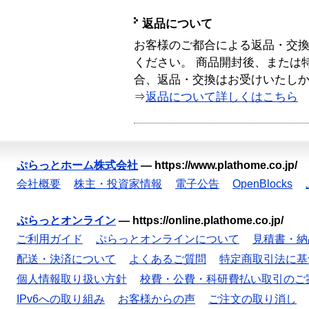
返品について
お客様のご都合による返品・交
ください。 商品開封後、または
合、返品・交換はお受けいたし
⇒
返品について詳しくはこちら
ぷらっとホーム株式会社
—
https://www.plathome.co.jp/
会社概要
株主・投資家情報
電子公告
OpenBlocks
ぷらっとオンライン
—
https://online.plathome.co.jp/
ご利用ガイド
ぷらっとオンラインについて
見積書・納
配送・決済について
よくあるご質問
特定商取引法に基
個人情報取り扱い方針
校費・公費・科研費払い取引のご
IPv6への取り組み
お客様からの声
ご注文の取り消し