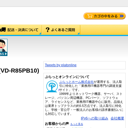
Tweets by platonline
D-R85PB10)
ぷらっとオンラインについて
ぷらっとホーム株式会社
が運用する、法人取
引に特化した「業務用IT機器専門の調達支援
サイト」です。
1999年よりネットワーク機器、サーバ、スト
レージ、パソコン周辺機器、PCパーツ、ソフトウェ
ア、ライセンスなど、業務用IT機器中心に販売。品揃え
は業界トップクラスの約5.5万点です。法人取引に特化
し、学校・官公庁・一般法人のお客様の請求書後払いに
も対応しています。
IPv6への取り組み
会社概要
お客様からの声
もっと見る