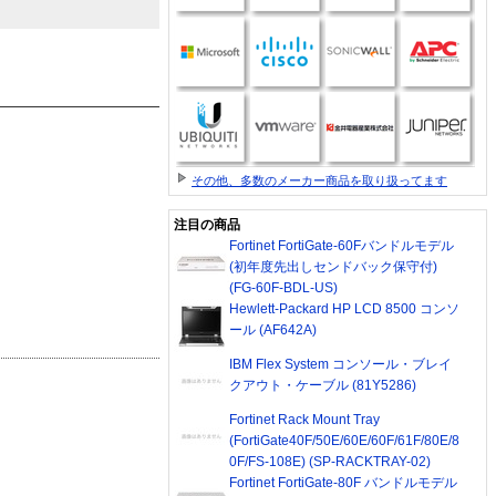
その他、多数のメーカー商品を取り扱ってます
注目の商品
Fortinet FortiGate-60Fバンドルモデル
(初年度先出しセンドバック保守付)
(FG-60F-BDL-US)
Hewlett-Packard HP LCD 8500 コンソ
ール (AF642A)
IBM Flex System コンソール・ブレイ
クアウト・ケーブル (81Y5286)
Fortinet Rack Mount Tray
(FortiGate40F/50E/60E/60F/61F/80E/8
0F/FS-108E) (SP-RACKTRAY-02)
Fortinet FortiGate-80F バンドルモデル