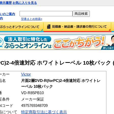
表示履歴
お気に入りを見る
払いのご案内
内
型番まとめ検索»
forPC)2-4倍速対応 ホワイトレーベル 10枚パック (V
ーカー
Victor
品名
片面2層DVD-R(forPC)2-4倍速対応 ホワイトレ
ーベル 10枚パック
番
VD-R85PB10
証条件
メーカー保証
ANコード
4975769348709
品について
特定商取引法に基づく表示