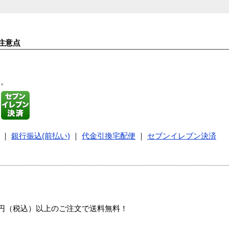
注意点
す。
｜
銀行振込(前払い)
｜
代金引換宅配便
｜
セブンイレブン決済
00円（税込）以上のご注文で送料無料！