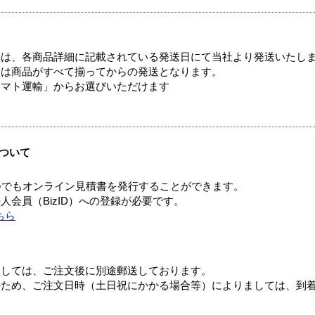
ては、各商品詳細に記載されている発送日にて当社より発送いたし
送は商品がすべて揃ってからの発送となります。
ヤマト運輸」からお選びいただけます
ついて
つでもオンライン見積書を発行することができます。
会員（BizID）への登録が必要です。
ちら
ましては、ご注文後に別途郵送しております。
のため、ご注文日時（土日祝にかかる場合等）によりましては、到