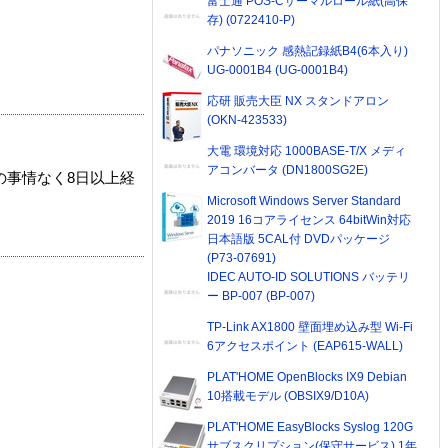
富士通 POS-Cサーマルロール紙(高保
存) (0722410-P)
パナソニック 感熱記録紙B4(6本入り)
UG-0001B4 (UG-0001B4)
応研 販売大臣 NX スタンドアロン
(OKN-423533)
大電 環境対応 1000BASE-T/X メディ
アコンバータ (DN1800SG2E)
の事情なく8日以上経
Microsoft Windows Server Standard
2019 16コアライセンス 64bitWin対応
日本語版 5CAL付 DVDパッケージ
(P73-07691)
IDEC AUTO-ID SOLUTIONS バッテリ
ー BP-007 (BP-007)
TP-Link AX1800 壁面埋め込み型 Wi-Fi
6アクセスポイント (EAP615-WALL)
PLAT'HOME OpenBlocks IX9 Debian
10搭載モデル (OBSIX9/D10A)
PLAT'HOME EasyBlocks Syslog 120G
サブスクリプション(保守サービス) 1年