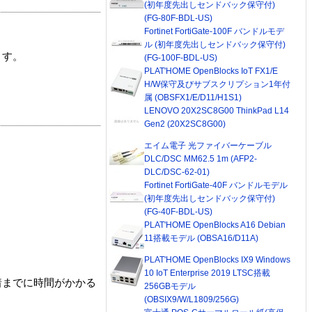
(初年度先出しセンドバック保守付)
(FG-80F-BDL-US)
Fortinet FortiGate-100F バンドルモデ
ル (初年度先出しセンドバック保守付)
ます。
(FG-100F-BDL-US)
PLAT'HOME OpenBlocks IoT FX1/E
H/W保守及びサブスクリプション1年付
属 (OBSFX1/E/D11/H1S1)
LENOVO 20X2SC8G00 ThinkPad L14
Gen2 (20X2SC8G00)
エイム電子 光ファイバーケーブル
DLC/DSC MM62.5 1m (AFP2-
DLC/DSC-62-01)
Fortinet FortiGate-40F バンドルモデル
(初年度先出しセンドバック保守付)
(FG-40F-BDL-US)
PLAT'HOME OpenBlocks A16 Debian
11搭載モデル (OBSA16/D11A)
PLAT'HOME OpenBlocks IX9 Windows
10 IoT Enterprise 2019 LTSC搭載
着までに時間がかかる
256GBモデル
(OBSIX9/W/L1809/256G)