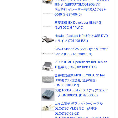
間付き (EBIX/SYSLOG120G/1Y)
内田洋行 イレーザーFB型(大) 7-337-
0040 (7-337-0040)
三菱電機 GX Developer 日本語版
(SW8D5C-GPPW-J)
Hewlett-Packard HP 外付けUSB DVD
ドライブ (701498-B21)
CISCO Japan 250V AC Type A Power
Cable (CAB-TA-250V-JP=)
PLAT'HOME OpenBlocks IX9 Debian
11搭載モデル (OBSIX9/D11A)
金井電器産業 MINI KEYBOARD Pro
USBモデル 英語版 (金井電器)
(HMB632KUS/R)
大電 100BASE-TX/FXメディアコンバ
ータ DN2800GE (DN2800GE)
エイム電子 光ファイバーケーブル
DLC/DSC MM62.5 2m (AFP2-
DLC/DSC-62-02)