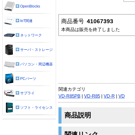
OpenBlocks
商品番号
41067393
IoT関連
本商品は販売を終了しました
ネットワーク
サーバ・ストレージ
パソコン・周辺機器
PCパーツ
関連カテゴリ
サプライ
VD-R85PB
|
VD-R85
|
VD-R
|
VD
ソフト・ライセンス
商品説明
関連リンク