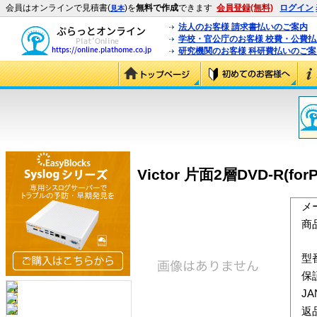
会員はオンラインで見積書(
)を
無料で作成
できます
会員登録(無料)
ログイン
見本
法人のお客様 請求書払いのご案内
学校・官公庁のお客様 校費・公費
研究機関のお客様 科研費払いのご案
Victor 片面2層DVD-R(
メ
商
型
保
J
返