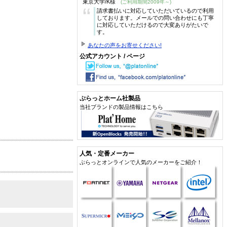
東京大学/K様
(ご利用期間2009年～)
“
請求書払いに対応していただいているので利用
しております。メールでの問い合わせにも丁寧
に対応していただけるので大変ありがたいで
す。
あなたの声をお寄せください!
公式アカウント / ページ
ぷらっとホーム社製品
当社ブランドの製品情報はこちら
人気・定番メーカー
ぷらっとオンラインで人気のメーカーをご紹介！