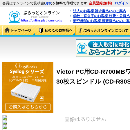
会員はオンラインで見積書(
)を
無料で作成
できます
会員登録(無料)
ログイン
見本
法人のお客様 請求書払いのご案内
学校・官公庁のお客様 校費・公費
研究機関のお客様 科研費払いのご案
Victor PC用CD-R7
30枚スピンドル (CD-R80S