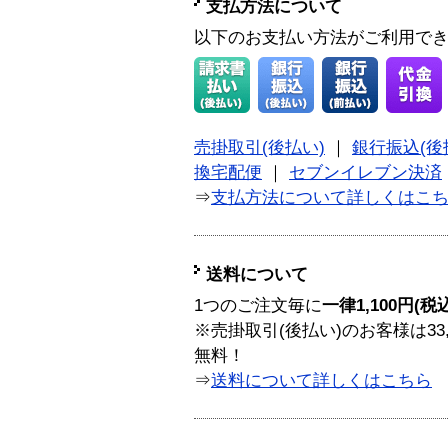
支払方法について
以下のお支払い方法がご利用で
売掛取引(後払い)
｜
銀行振込(後
換宅配便
｜
セブンイレブン決済
⇒
支払方法について詳しくはこ
送料について
1つのご注文毎に
一律1,100円(税
※売掛取引(後払い)のお客様は33
無料！
⇒
送料について詳しくはこちら