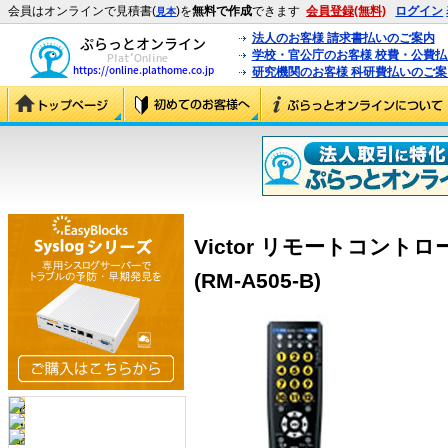
会員はオンラインで見積書(
)を
無料で作成
できます
会員登録(無料)
ログイン
見本
法人のお客様 請求書払いのご案内
学校・官公庁のお客様 校費・公費
研究機関のお客様 科研費払いのご案
Victor リモートコントロー
(RM-A505-B)