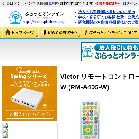
会員はオンラインで見積書(
)を
無料で作成
できます
会員登録(無料)
ログイン
見本
法人のお客様 請求書払いのご案内
学校・官公庁のお客様 校費・公費
研究機関のお客様 科研費払いのご案
Victor リモートコントロー
W (RM-A405-W)