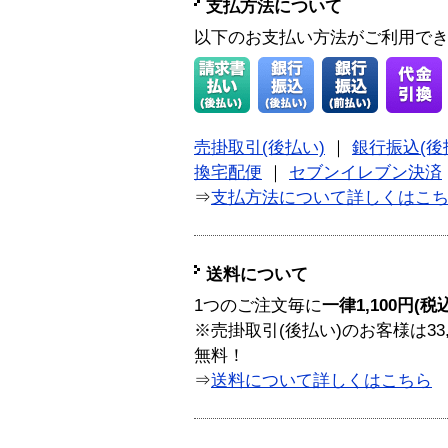
支払方法について
以下のお支払い方法がご利用で
売掛取引(後払い)
｜
銀行振込(後
換宅配便
｜
セブンイレブン決済
⇒
支払方法について詳しくはこ
送料について
1つのご注文毎に
一律1,100円(税
※売掛取引(後払い)のお客様は33
無料！
⇒
送料について詳しくはこちら